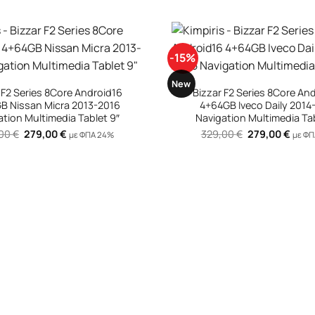
-15%
+
New
 F2 Series 8Core Android16
GB Iveco Daily 2014-2025
Bizzar F2 Series 8Core An
ation Multimedia Tablet 9″
4+64GB Subaru Forester 2
Original
Η
,00
€
279,00
€
Navigation Multimedia Ta
με ΦΠΑ 24%
price
τρέχουσα
Original
Η
329,00
€
279,00
€
was:
τιμή
με Φ
price
τρέχ
329,00 €.
είναι:
was:
τιμή
279,00 €.
329,00 €.
είναι
279,0