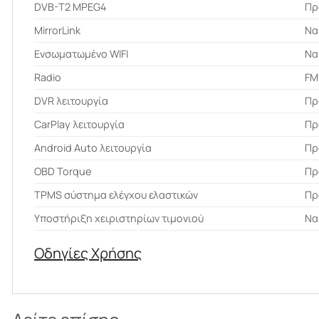
DVB-T2 MPEG4
Πρ
MirrorLink
Να
Ενσωματωμένο WIFI
Να
Radio
FM
DVR λειτουργία
Πρ
CarPlay λειτουργία
Πρ
Android Auto λειτουργία
Πρ
OBD Torque
Πρ
ΤPMS σύστημα ελέγχου ελαστικών
Πρ
Υποστήριξη χειριστηρίων τιμονιού
Να
Οδηγίες Χρήσης