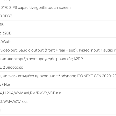
80*700 IPS capacitive gorilla touch screen
B DDR3
GB
ς 32GB
50Watt
video out, 5audio output (front + rear + sub), 1video input ,1 audio 
ι με υποστήριξη αναπαραγωγής μουσικής A2DP
ι, 2 υποδοχές
ι, με ενσωματωμένο πρόγραμμα πλοήγησης iGO NEXT GEN 2020-2
ι / Ναι
4,H.264,WMV,AVI,RM/RMVB,VOB κ.α.
3,WMA,WAV κ.α.
ι