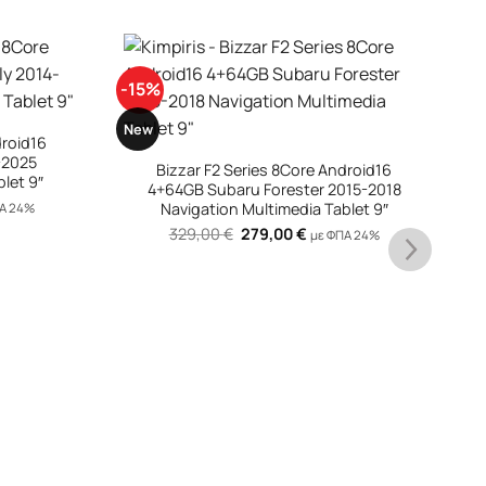
-15%
-
New
N
droid16
015-2018
blet 9″
ΠΑ 24%
ουσα
:
0 €.
+
Bizzar F2 Series 8Core Android16
4+64GB Suzuki Jimny 1998-2005
Navigation Multimedia Tablet 9″