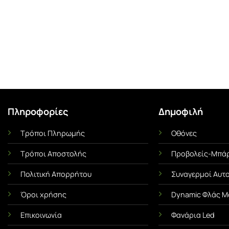
Πληροφορίες
Δημοφιλή
Τρόποι Πληρωμής
Οθόνες
Ι
ΜΕΜΒΡΆΝΕΣ ΟΧΗΜΆΤΩΝ
UNCA
Τρόποι Αποστολής
Προβολείς-Μπάρ
Αντηλιακές Μεμβράνες Αυτοκινήτου
Αντιχαρακτική Με
α Όσα
Πλήρης Οδηγός! Πλεονεκτήματα &
Ασπίδα του 
Πολιτική Απορρήτου
Συναγερμοί Αυτ
Χρήσιμες Συμβουλές
Τι είναι η Με
s ή
Όροι χρήσης
Dynamic Φλάς Μ
Οι αντηλιακές μεμβράνες
(Paint Protect
ένα
Επικοινωνία
Φανάρια Led
(γνωστές και ως φιμέ
ό