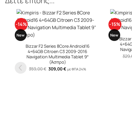
Δείτε επίσης...
-15%
-15%
+
+
New
New
Bizzar F2 Series 8Core Android16
Bizzar
4+64GB Nissan Micra 2013-2016
4+64
Navigation Multimedia Tablet 9″
Navig
Original
Η
329,00
€
279,00
€
329
με ΦΠΑ 24%
price
τρέχουσα
was:
τιμή
329,00 €.
είναι:
279,00 €.