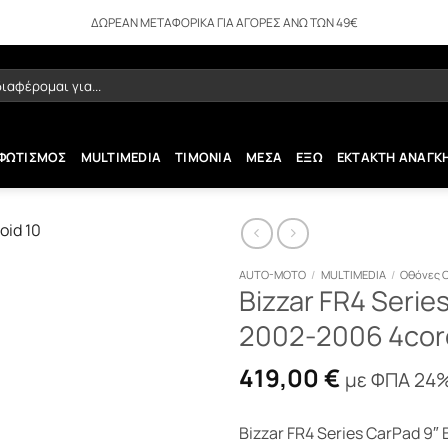
ΔΩΡΕΑΝ ΜΕΤΑΦΟΡΙΚΑ ΓΙΑ ΑΓΟΡΕΣ ΑΝΩ ΤΩΝ 49€
ήτηση
ΦΩΤΙΣΜΟΣ
MULTIMEDIA
ΤΙΜΟΝΙΑ
ΜΕΣΑ
ΕΞΩ
ΕΚΤΑΚΤΗ ΑΝΑΓΚ
AUTO-MOTO
/
MULTIMEDIA
/
Οθόνες 
Bizzar FR4 Serie
2002-2006 4core
419,00
€
με ΦΠΑ 24
Bizzar FR4 Series CarPad 9″