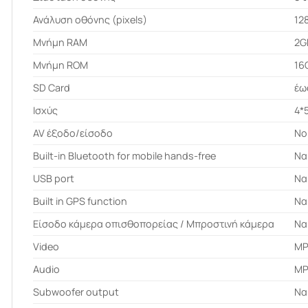
Ανάλυση οθόνης (pixels)
12
Μνήμη RAM
2G
Μνήμη ROM
16
SD Card
έω
Ισχύς
4*
AV έξοδο/είσοδο
No 
Built-in Bluetooth for mobile hands-free
Να
USB port
Να
Built in GPS function
Να
Είσοδο κάμερα οπισθοπορείας / Μπροστινή κάμερα
Να
Video
MP
Audio
MP
Subwoofer output
Να