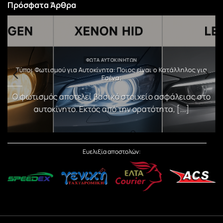
Πρόσφατα Άρθρα
ΦΏΤΑ ΑΥΤΟΚΙΝΉΤΩΝ
υ
Τύποι Φωτισμού για Αυτοκίνητα: Ποιος είναι ο Κατάλληλος για
Εσένα;
)
Ο φωτισμός αποτελεί βασικό στοιχείο ασφάλειας στο
αυτοκίνητο. Εκτός από την ορατότητα, [...]
Ευελιξία αποστολών: