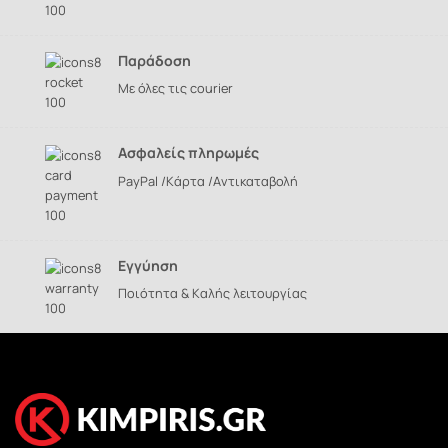
Παράδοση
Με όλες τις courier
Ασφαλείς πληρωμές
PayPal /Kάρτα /Aντικαταβολή
Εγγύηση
Ποιότητα & Kαλής λειτουργίας