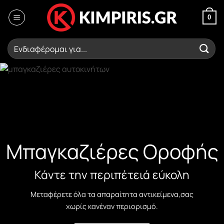
Μετάβαση
στο
0
περιεχόμενο
Αναζήτηση
για:
Μπαγκαζιέρες Οροφής
Μπάρες Οροφής
Κάντε την περιπέτειά εύκολη
Mεταφέρετε όλα τα απαραίτητα αντικείμενα,σας
Μεγάλη γκάμα επιλογής
χωρίς κανέναν περιορισμό.