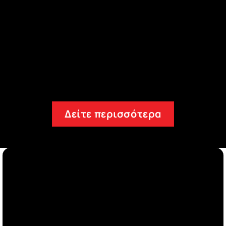
ας
υ
Προϊόντα AUTO
τήρας,
Προϊόντα υψηλής απόδοσης για πλύσιμο
προστασία!
Δείτε όλη την σειρ