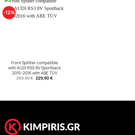
-12%
Front Splitter compatible
with AUDI RS3 8V Sportback
2015-2016 with ABE TÜV
Original
Η
259,90
€
229,90
€
price
τρέχουσα
was:
τιμή
259,90 €.
είναι:
229,90 €.