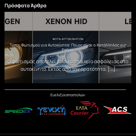
Πρόσφατα Άρθρα
ΦΏΤΑ ΑΥΤΟΚΙΝΉΤΩΝ
υ
Τύποι Φωτισμού για Αυτοκίνητα: Ποιος είναι ο Κατάλληλος για
Εσένα;
)
Ο φωτισμός αποτελεί βασικό στοιχείο ασφάλειας στο
αυτοκίνητο. Εκτός από την ορατότητα, [...]
Ευελιξία αποστολών: