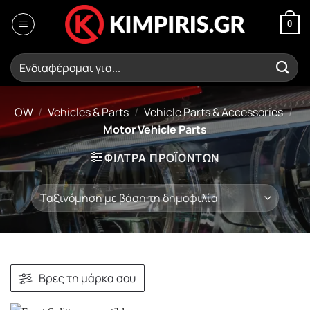
Μετάβαση
στο
0
περιεχόμενο
Αναζήτηση
για:
OW
/
Vehicles & Parts
/
Vehicle Parts & Accessories
/
Motor Vehicle Parts
ΦΙΛΤΡΑ ΠΡΟΪΟΝΤΩΝ
Βρες τη μάρκα σου