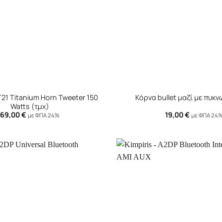
+
21 Titanium Horn Tweeter 150
Κόρνα bullet μαζί με πυκ
Watts (τμχ)
69,00
€
19,00
€
με ΦΠΑ 24%
με ΦΠΑ 24