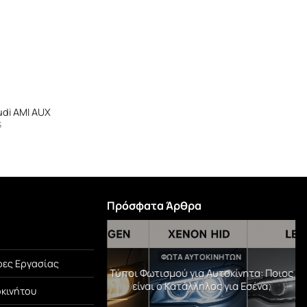
udi AMI AUX
%
Πρόσφατα Άρθρα
TEGORIZED
ΦΏΤΑ ΑΥΤΟΚΙΝΉΤΩΝ
ες Εργασίας
μβράνη PPF! Η Αόρατη
Τύποι Φωτισμού για Αυτοκίνητα: Ποιος
Αυτοκινήτου σου.
είναι ο Κατάλληλος για Εσένα;
οκινήτου