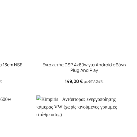
+
α 13cm NSE-
Ενισχυτής DSP 4x80w για Android οθόνη
Plug And Play
149,00
€
4%
με ΦΠΑ 24%