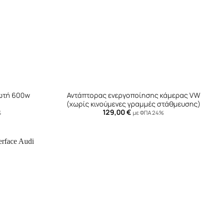
+
νωτή 600w
Αντάπτορας ενεργοποίησης κάμερας VW
(χωρίς κινούμενες γραμμές στάθμευσης)
129,00
€
%
με ΦΠΑ 24%