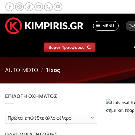
Μετάβαση
στο
περιεχόμενο
Αναζ
MENU
για:
Super Προσφορές
AUTO-MOTO
/
Ήχος
ΕΠΙΛΟΓΗ ΟΧΗΜΑΤΟΣ
ΟΛΕΣ ΟΙ ΚΑΤΗΓΟΡΙΕΣ