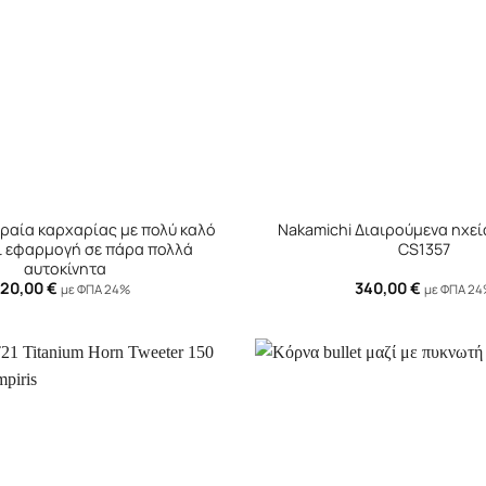
+
εραία καρχαρίας με πολύ καλό
Nakamichi Διαιρούμενα ηχεί
ι εφαρμογή σε πάρα πολλά
CS1357
αυτοκίνητα
20,00
€
340,00
€
με ΦΠΑ 24%
με ΦΠΑ 2