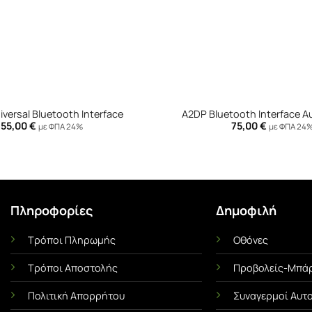
+
versal Bluetooth Interface
A2DP Bluetooth Interface A
55,00
€
75,00
€
με ΦΠΑ 24%
με ΦΠΑ 24
Πληροφορίες
Δημοφιλή
Τρόποι Πληρωμής
Οθόνες
Ι
ΜΕΜΒΡΆΝΕΣ ΟΧΗΜΆΤΩΝ
UNCA
Τρόποι Αποστολής
Προβολείς-Μπάρ
Αντηλιακές Μεμβράνες Αυτοκινήτου
Αντιχαρακτική Με
α Όσα
Πλήρης Οδηγός! Πλεονεκτήματα &
Ασπίδα του 
Πολιτική Απορρήτου
Συναγερμοί Αυτ
Χρήσιμες Συμβουλές