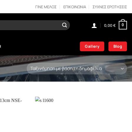
ΓΙΝΕ ΜΕΛΟΣ
ΕΠΙΚΟΙΝΩΝΙΑ
ΣΥΧΝΕΣ ΕΡΩΤΗΣΕΙΣ
0,00
€
0
Gallery
Blog
Η