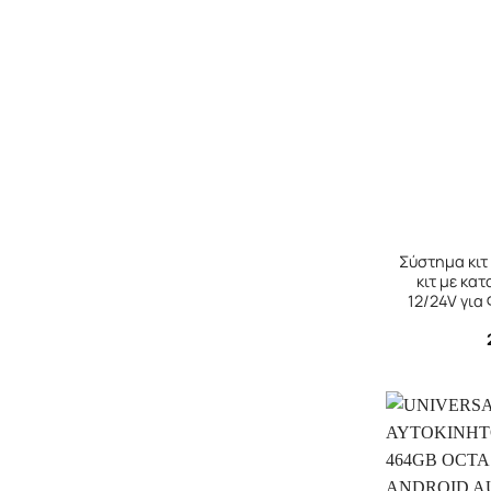
+
Σύστημα κιτ
κιτ με κα
12/24V για