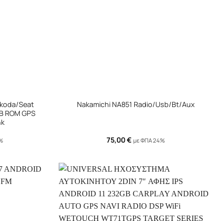
+
koda/Seat
Nakamichi NA851 Radio/Usb/Bt/Aux
GB ROM GPS
nk
75,00
€
4%
με ΦΠΑ 24%