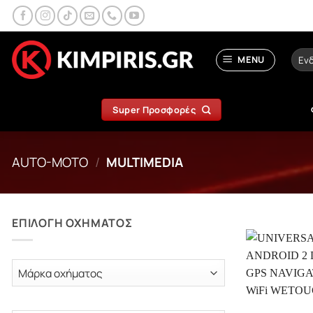
Μετάβαση
στο
περιεχόμενο
Αναζ
MENU
για:
Super Προσφορές
AUTO-MOTO
/
MULTIMEDIA
ΕΠΙΛΟΓΗ ΟΧΗΜΑΤΟΣ