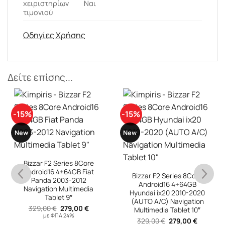
χειριστηρίων
Ναι
τιμονιού
Οδηγίες Χρήσης
Δείτε επίσης...
-15%
-15%
New
New
Bizzar F2 Series 8Core
Android16 4+64GB Fiat
Bizzar F2 Series 8Core
Panda 2003-2012
Android16 4+64GB
Navigation Multimedia
Hyundai ix20 2010-2020
Tablet 9″
(AUTO A/C) Navigation
Original
Η
329,00
€
279,00
€
Multimedia Tablet 10″
υσα
price
τρέχουσα
με ΦΠΑ 24%
Original
Η
was:
τιμή
329,00
€
279,00
€