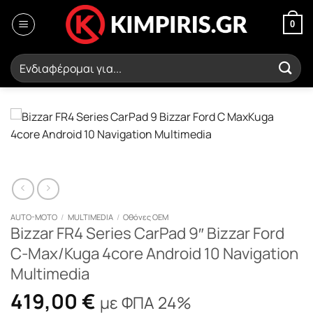
Μετάβαση
στο
0
περιεχόμενο
Αναζήτηση
για:
AUTO-MOTO
/
MULTIMEDIA
/
Οθόνες OEM
Bizzar FR4 Series CarPad 9″ Bizzar Ford
C-Max/Kuga 4core Android 10 Navigation
Multimedia
419,00
€
με ΦΠΑ 24%