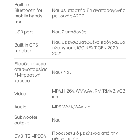
Built-in
Bluetooth for
Ναι με υποστήριξη αναπαραγωγής
mobile hands-
μουσικής A2DP
free
USB port
Ναι, 2 υποδοχές
Ναι, με ενσωματωμένο πρόγραμμα
Built in GPS
πλοήγησης iGO NEXT GEN 2020-
function
2021
Είσοδο κάμερα
οπισθοπορείας
Ναι / Ναι
/ Μπροστινή
κάμερα
MP4,H.264,WMV,AVI,RM/RMVB,VOB
Video
κ.α.
Audio
MP3,WMA,WAV κ.α.
Subwoofer
Ναι
output
Προαιρετικό με έλεγχο από την
DVB-T2 MPEG4
οθόνη αφής