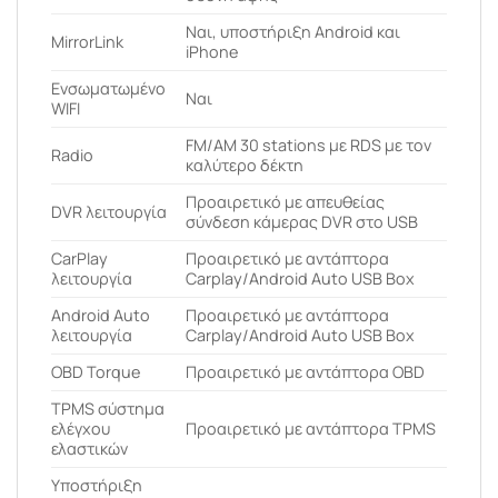
Ναι, υποστήριξη Android και
MirrorLink
iPhone
Ενσωματωμένο
Ναι
WIFI
FM/AM 30 stations με RDS με τον
Radio
καλύτερο δέκτη
Προαιρετικό με απευθείας
DVR λειτουργία
σύνδεση κάμερας DVR στο USB
CarPlay
Προαιρετικό με αντάπτορα
λειτουργία
Carplay/Android Auto USB Box
Android Auto
Προαιρετικό με αντάπτορα
λειτουργία
Carplay/Android Auto USB Box
OBD Torque
Προαιρετικό με αντάπτορα OBD
ΤPMS σύστημα
ελέγχου
Προαιρετικό με αντάπτορα TPMS
ελαστικών
Υποστήριξη