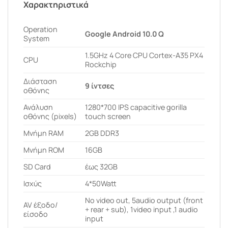
Χαρακτηριστικά
Operation
Google Android 10.0 Q
System
1.5GHz 4 Core CPU Cortex-A35 PX4
CPU
Rockchip
Διάσταση
9 ίντσες
οθόνης
Ανάλυση
1280*700 IPS capacitive gorilla
οθόνης (pixels)
touch screen
Μνήμη RAM
2GB DDR3
Μνήμη ROM
16GB
SD Card
έως 32GB
Ισχύς
4*50Watt
No video out, 5audio output (front
AV έξοδο/
+ rear + sub), 1video input ,1 audio
είσοδο
input