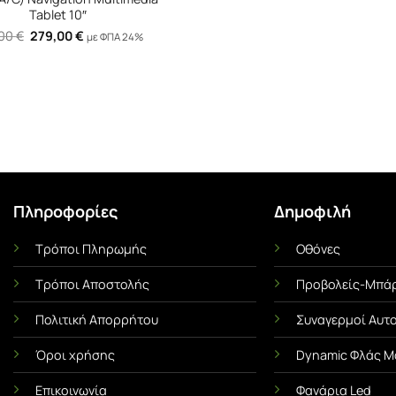
Πληροφορίες
Δημοφιλή
Τρόποι Πληρωμής
Οθόνες
Ι
ΜΕΜΒΡΆΝΕΣ ΟΧΗΜΆΤΩΝ
UNCA
Τρόποι Αποστολής
Προβολείς-Μπάρ
Αντηλιακές Μεμβράνες Αυτοκινήτου
Αντιχαρακτική Με
α Όσα
Πλήρης Οδηγός! Πλεονεκτήματα &
Ασπίδα του 
Πολιτική Απορρήτου
Συναγερμοί Αυτ
Χρήσιμες Συμβουλές
Τι είναι η Με
s ή
Όροι χρήσης
Dynamic Φλάς Μ
Οι αντηλιακές μεμβράνες
(Paint Protect
ένα
Επικοινωνία
Φανάρια Led
(γνωστές και ως φιμέ