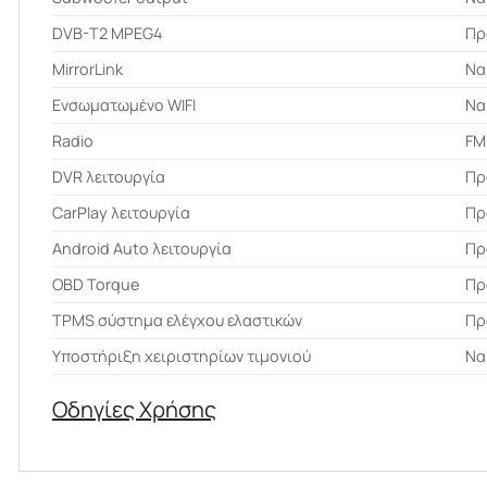
DVB-T2 MPEG4
Πρ
MirrorLink
Να
Ενσωματωμένο WIFI
Να
Radio
FM
DVR λειτουργία
Πρ
CarPlay λειτουργία
Πρ
Android Auto λειτουργία
Πρ
OBD Torque
Πρ
ΤPMS σύστημα ελέγχου ελαστικών
Πρ
Υποστήριξη χειριστηρίων τιμονιού
Να
Οδηγίες Χρήσης