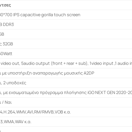
ίντσες
80*700 IPS capacitive gorilla touch screen
B DDR3
GB
ς 32GB
50Watt
video out, 5audio output (front + rear + sub), 1video input ,1 audio 
ι με υποστήριξη αναπαραγωγής μουσικής A2DP
ι, 2 υποδοχές
ι, με ενσωματωμένο πρόγραμμα πλοήγησης iGO NEXT GEN 2020-2
ι / Ναι
4,H.264,WMV,AVI,RM/RMVB,VOB κ.α.
3,WMA,WAV κ.α.
ι