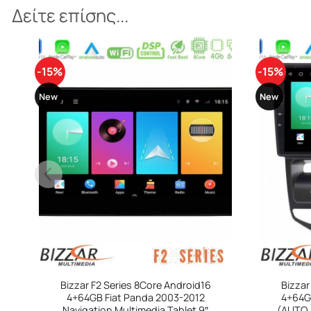
Δείτε επίσης...
-15%
-15%
+
New
New
Bizzar
4+64GB Toyota RAV4 2001-2005 (Auto
A/C) Nav
329
+
Bizzar F2 Series 8Core Android16
4+64GB Hyundai ix20 2010-2020
(AUTO A/C) Navigation Multimedia