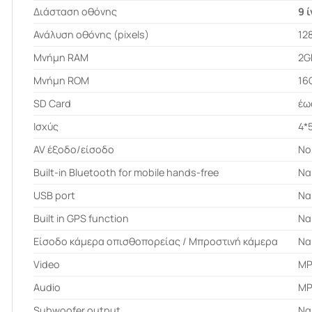
Διάσταση οθόνης
9 
Ανάλυση οθόνης (pixels)
12
Μνήμη RAM
2G
Μνήμη ROM
16
SD Card
έω
Ισχύς
4*
AV έξοδο/είσοδο
No 
Built-in Bluetooth for mobile hands-free
Να
USB port
Να
Built in GPS function
Να
Είσοδο κάμερα οπισθοπορείας / Μπροστινή κάμερα
Να
Video
MP
Audio
MP
Subwoofer output
Να