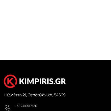
Ι. Κωλέττη 21, Θεσσαλονίκη, 54629
+302310517550