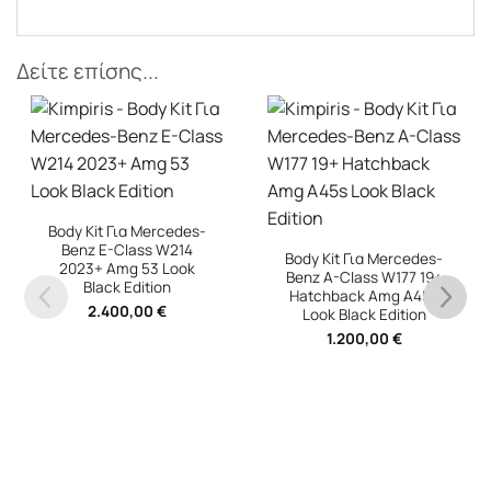
Δείτε επίσης...
rcedes-
 W214
Body Kit Για Mercedes-
 Look
Benz A-Class W177 19+
on
Hatchback Amg A45s
€
Look Black Edition
1.200,00
€
Body Kit Για VW Po
(2009-2017) WRC 
Με Led DRL
529,00
€