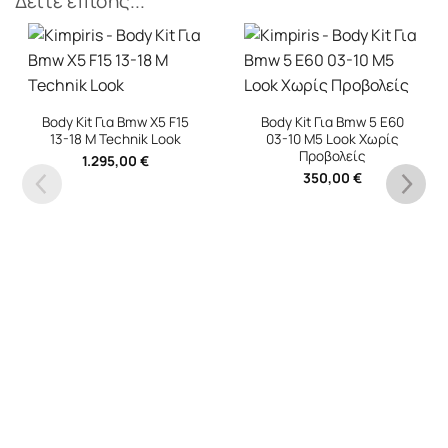
Δείτε επίσης...
New
Body Kit Για Bmw 5 E60
03-10 M5 Look Χωρίς
Προβολείς
350,00
€
Body Kit Για Bmw 4
G22/G23+LCI Εμπρός/
Πίσω:PDC,
2.0T (B48)
Μπούκες , Πλαινά ,
Μάσκα -///M4-STYLE-
2020-
1.750,00
€