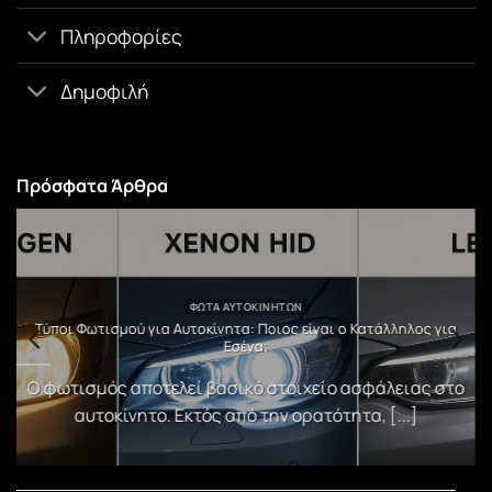
Πληροφορίες
Δημοφιλή
Πρόσφατα Άρθρα
ΦΏΤΑ ΑΥΤΟΚΙΝΉΤΩΝ
υ
Τύποι Φωτισμού για Αυτοκίνητα: Ποιος είναι ο Κατάλληλος για
Εσένα;
)
Ο φωτισμός αποτελεί βασικό στοιχείο ασφάλειας στο
αυτοκίνητο. Εκτός από την ορατότητα, [...]