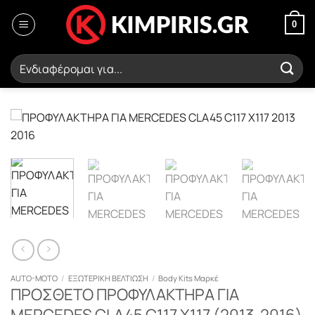
Μετάβαση
στο
0
περιεχόμενο
Αναζήτηση
για:
AUTO-MOTO
/
ΕΞΩΤΕΡΙΚΗ ΒΕΛΤΙΩΣΗ
/
Body Kits Μαρκέ
ΠΡΟΣΘΕΤΟ ΠΡΟΦΥΛΑΚΤΗΡΑ ΓΙΑ
MERCEDES CLA45 C117 X117 (2013-2016)