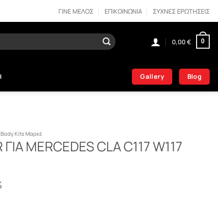
ΓΙΝΕ ΜΕΛΟΣ
ΕΠΙΚΟΙΝΩΝΙΑ
ΣΥΧΝΕΣ ΕΡΩΤΗΣΕΙΣ
0,00
€
0
Gallery
Blog
Η
Body Kits Μαρκέ
R ΓΙΑ MERCEDES CLA C117 W117
%