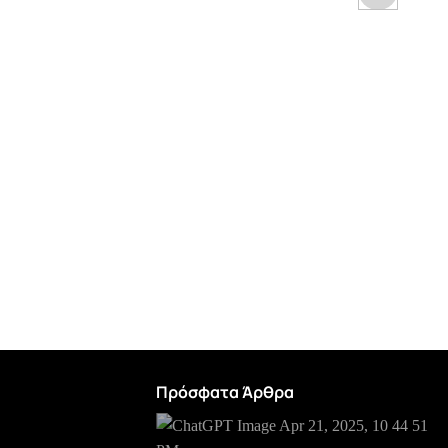
+
Body Kit Για Mercedes-Benz A-Class
W177 19+ Hatchback Amg A45s Look
Black Edition
1.200,00
€
Πρόσφατα Άρθρα