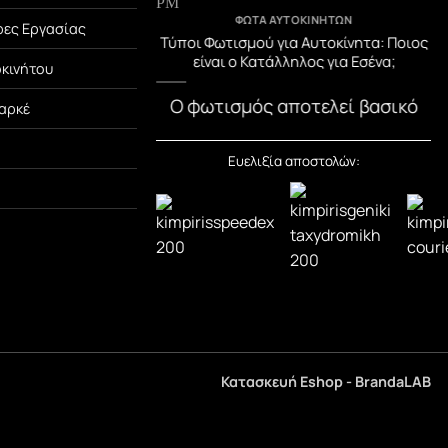
TEGORIZED
ΦΏΤΑ ΑΥΤΟΚΙΝΉΤΩΝ
ες Εργασίας
μβράνη PPF! Η Αόρατη
Τύποι Φωτισμού για Αυτοκίνητα: Ποιος
Αυτοκινήτου σου.
είναι ο Κατάλληλος για Εσένα;
οκινήτου
μβράνη PPF; Η PPF
Ο φωτισμός αποτελεί βασικό
αρκέ
ion Film) είναι μια
στοιχείο ασφάλειας στο
[...]
αυτοκίνητο. Εκτός από την
Ευελιξία αποστολών:
ορατότητα, [...]
Κατασκευή Eshop - BrandaLAB