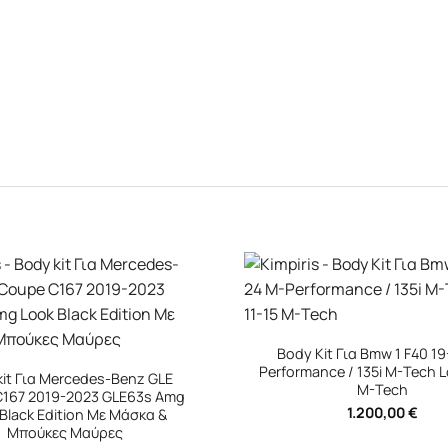
+
Kit Για Bmw 1 F40 19-24 M-
Body Kit Για Mercedes-Ben
nce / 135i M-Tech Look 11-15
W214 2023+ Amg 53 Look Blac
M-Tech
2.400,00
€
1.200,00
€