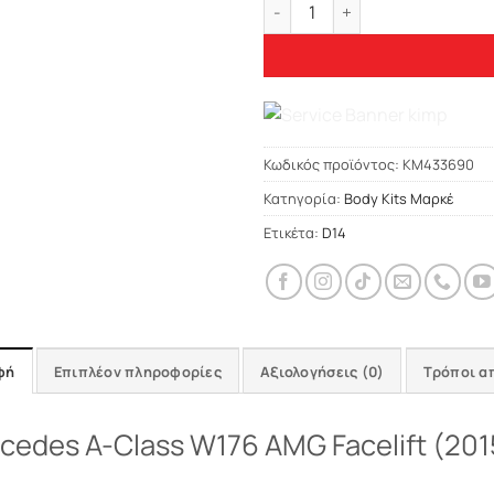
ΠΙΣΩ LIP SPOILER ΓΙΑ MERCED
Κωδικός προϊόντος:
KM433690
Κατηγορία:
Body Kits Μαρκέ
Ετικέτα:
D14
φή
Επιπλέον πληροφορίες
Αξιολογήσεις (0)
Τρόποι α
edes A-Class W176 AMG Facelift (201