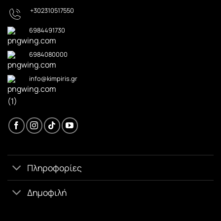
+302310517550
6984491730
6984080000
info@kimpiris.gr
Πληροφορίες
Δημοφιλή