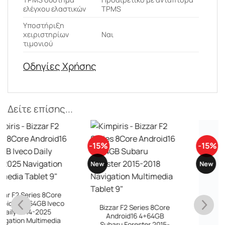
ελέγχου ελαστικών
TPMS
Υποστήριξη
χειριστηρίων
Ναι
τιμονιού
Οδηγίες Χρήσης
Δείτε επίσης...
-15%
-15%
New
New
Bizzar F2 Series 8Core
Android16 4+64GB
Bizzar F2 Series 8Core
Suzuki Jimny 1998-2005
Android16 4+64GB
Navigation Multimedia
Subaru Forester 2015-