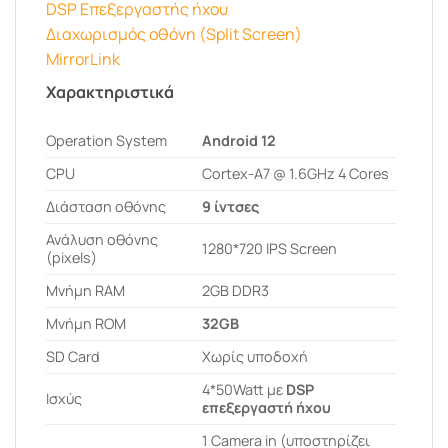
DSP Επεξεργαστής ήχου
Διαχωρισμός οθόνη (Split Screen)
MirrorLink
Χαρακτηριστικά
Operation System
Android 12
CPU
Cortex-A7 @ 1.6GHz 4 Cores
Διάσταση οθόνης
9 ίντσες
Ανάλυση οθόνης
1280*720 IPS Screen
(pixels)
Μνήμη RAM
2GB DDR3
Μνήμη ROM
32GB
SD Card
Χωρίς υποδοχή
4*50Watt με
DSP
Ισχύς
επεξεργαστή ήχου
1 Camera in (υποστηρίζει