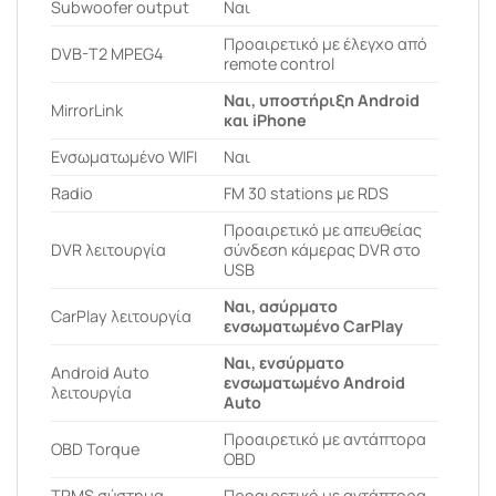
Subwoofer output
Ναι
Προαιρετικό με έλεγχο από
DVB-T2 MPEG4
remote control
Ναι, υποστήριξη Android
MirrorLink
και iPhone
Ενσωματωμένο WIFI
Ναι
Radio
FM 30 stations με RDS
Προαιρετικό με απευθείας
DVR λειτουργία
σύνδεση κάμερας DVR στο
USB
Ναι, ασύρματο
CarPlay λειτουργία
ενσωματωμένο CarPlay
Ναι, ενσύρματο
Android Auto
ενσωματωμένο Android
λειτουργία
Auto
Προαιρετικό με αντάπτορα
OBD Torque
OBD
ΤPMS σύστημα
Προαιρετικό με αντάπτορα