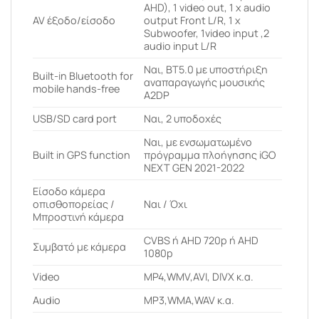
AHD), 1 video out, 1 x audio
AV έξοδο/είσοδο
output Front L/R, 1 x
Subwoofer, 1video input ,2
audio input L/R
Ναι, BT5.0 με υποστήριξη
Built-in Bluetooth for
αναπαραγωγής μουσικής
mobile hands-free
A2DP
USB/SD card port
Ναι, 2 υποδοχές
Ναι, με ενσωματωμένο
Built in GPS function
πρόγραμμα πλοήγησης iGO
NEXT GEN 2021-2022
Είσοδο κάμερα
οπισθοπορείας /
Ναι / Όχι
Μπροστινή κάμερα
CVBS ή AHD 720p ή AHD
Συμβατό με κάμερα
1080p
Video
MP4,WMV,AVI, DIVX κ.α.
Audio
MP3,WMA,WAV κ.α.