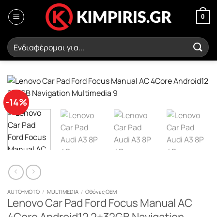
Μετάβαση
στο
0
περιεχόμενο
Αναζήτηση
για:
-14%
AUTO-MOTO
/
MULTIMEDIA
/
Οθόνες OEM
Lenovo Car Pad Ford Focus Manual AC
4Core Android12 2+32GB Navigation