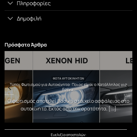
Πληροφορίες
Δημοφιλή
Πρόσφατα Άρθρα
ΦΏΤΑ ΑΥΤΟΚΙΝΉΤΩΝ
υ
Τύποι Φωτισμού για Αυτοκίνητα: Ποιος είναι ο Κατάλληλος για
Εσένα;
)
Ο φωτισμός αποτελεί βασικό στοιχείο ασφάλειας στο
αυτοκίνητο. Εκτός από την ορατότητα, [...]
Ευελιξία αποστολών: