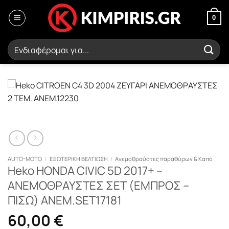
Μετάβαση
στο
0
περιεχόμενο
Αναζήτηση
για:
AUTO-MOTO
/
ΕΞΩΤΕΡΙΚΗ ΒΕΛΤΙΩΣΗ
/
Ανεμοθραύστες παραθύρων & Καπό
Heko HONDA CIVIC 5D 2017+ –
ΑΝΕΜΟΘΡΑΥΣΤΕΣ ΣΕΤ (ΕΜΠΡΟΣ –
ΠΙΣΩ) ΑΝΕΜ.SET17181
60,00
€