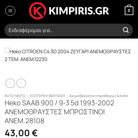
Μετάβαση
στο
0
περιεχόμενο
Αναζήτηση
για:
AUTO-MOTO
/
ΕΞΩΤΕΡΙΚΗ ΒΕΛΤΙΩΣΗ
/
Ανεμοθραύστες παραθύρων & Καπό
Heko SAAB 900 / 9-3 5d 1993-2002
ΑΝΕΜΟΘΡΑΥΣΤΕΣ ΜΠΡΟΣΤΙΝΟΙ
ΑΝΕΜ.28108
43,00
€