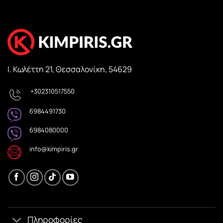
Ι. Κωλέττη 21, Θεσσαλονίκη, 54629
+302310517550
6984491730
6984080000
info@kimpiris.gr
Πληροφορίες