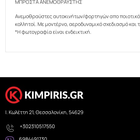
ΜΠΡΟΣΤΑ ΑΝΕΜΟΘΡΑΥΣΤΗΣ
Ανεμοθραύστες αυτοκινήτων/φορτηγών απο ποιοτικό, φ
κολλητοί. Με μοντέρνο, αεροδυναμικό σχεδιασμό και 
*Η φωτογραφία είναι ενδεικτική.
Ι. Κωλέττη 21, Θεσσαλονίκη, 54629
ΜΠΆΡΕΣ ΣΧΆΡΕΣ ΣΚΑΛΟΠΆΤΙΑ ΚΑ
UNCATEGORIZED
ΜΠΑΓΚΑΖΙΈΡΕΣ ΟΡΟΦΉΣ
αζιέρα Οροφής, Ο Απόλυτος
Εγκατάσταση Σκαλοπατιών, Όλ
+302310517550
γοράς για Ξέγνοιαστα Ταξίδια!
Πρέπει να Γνωρίζεις!
6984491730