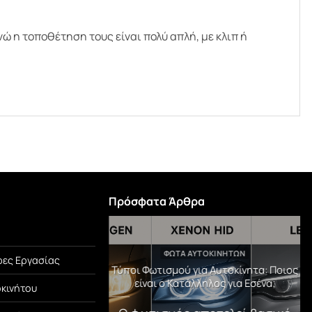
 η τοποθέτηση τους είναι πολύ απλή, με κλιπ ή
Πρόσφατα Άρθρα
TEGORIZED
ΦΏΤΑ ΑΥΤΟΚΙΝΉΤΩΝ
ες Εργασίας
μβράνη PPF! Η Αόρατη
Τύποι Φωτισμού για Αυτοκίνητα: Ποιος
Αυτοκινήτου σου.
είναι ο Κατάλληλος για Εσένα;
οκινήτου