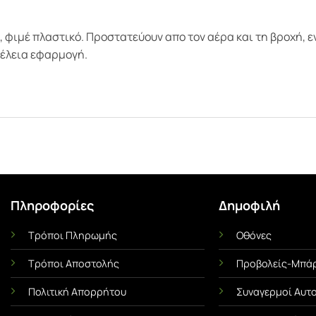
ιμέ πλαστικό. Προστατεύουν απο τον αέρα και τη βροχή, ενώ
τέλεια εφαρμογή.
Πληροφορίες
Δημοφιλή
Τρόποι Πληρωμής
Οθόνες
Ι
ΜΕΜΒΡΆΝΕΣ ΟΧΗΜΆΤΩΝ
UNCA
Τρόποι Αποστολής
Προβολείς-Μπάρ
Αντηλιακές Μεμβράνες Αυτοκινήτου
Αντιχαρακτική Με
α Όσα
Πλήρης Οδηγός! Πλεονεκτήματα &
Ασπίδα του 
Πολιτική Απορρήτου
Συναγερμοί Αυτ
Χρήσιμες Συμβουλές