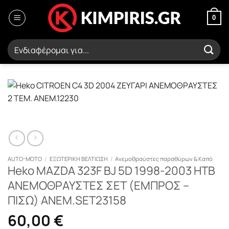
Μετάβαση
στο
0
περιεχόμενο
Αναζήτηση
για:
AUTO-MOTO
/
ΕΞΩΤΕΡΙΚΗ ΒΕΛΤΙΩΣΗ
/
Ανεμοθραύστες παραθύρων & Καπό
Heko MAZDA 323F BJ 5D 1998-2003 HTB
ΑΝΕΜΟΘΡΑΥΣΤΕΣ ΣΕΤ (ΕΜΠΡΟΣ –
ΠΙΣΩ) ΑΝΕΜ.SET23158
60,00
€