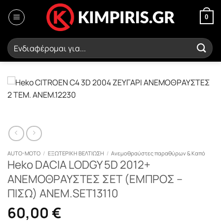
Μετάβαση
στο
0
περιεχόμενο
Αναζήτηση
για:
AUTO-MOTO
/
ΕΞΩΤΕΡΙΚΗ ΒΕΛΤΙΩΣΗ
/
Ανεμοθραύστες παραθύρων & Καπό
Heko DACIA LODGY 5D 2012+
ΑΝΕΜΟΘΡΑΥΣΤΕΣ ΣΕΤ (ΕΜΠΡΟΣ –
ΠΙΣΩ) ΑΝΕΜ.SET13110
60,00
€