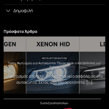
Δημοφιλή
Πρόσφατα Άρθρα
ΦΏΤΑ ΑΥΤΟΚΙΝΉΤΩΝ
υ
Τύποι Φωτισμού για Αυτοκίνητα: Ποιος είναι ο Κατάλληλος για
Εσένα;
)
Ο φωτισμός αποτελεί βασικό στοιχείο ασφάλειας στο
αυτοκίνητο. Εκτός από την ορατότητα, [...]
Ευελιξία αποστολών: