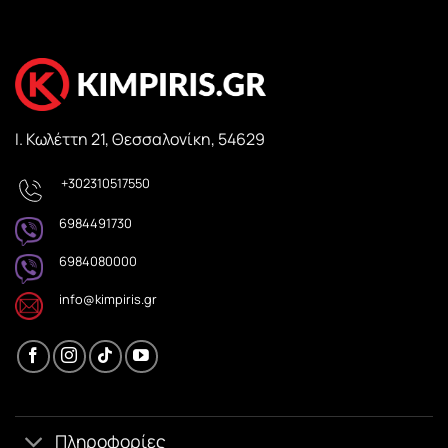
Ι. Κωλέττη 21, Θεσσαλονίκη, 54629
+302310517550
6984491730
6984080000
info@kimpiris.gr
Πληροφορίες