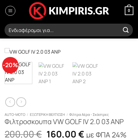
Μετάβαση
στο
0
περιεχόμενο
Αναζήτηση
για:
-20%
AUTO-MOTO
/
ΕΞΩΤΕΡΙΚΗ ΒΕΛΤΙΩΣΗ
/
Φίλτρα Αέρα - Σκάστρες
Φιλτροσκουπα VW GOLF IV 2.0 03 ANP
Original
Η
200,00
€
160,00
€
με ΦΠΑ 24%