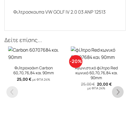
Φιλτροσκουπα VW GOLF IV 2.0 03 ANP 12513
Δείτε επίσης...
-20%
-2
Φιλτροχοάνη Carbon
Αγωνιστικό φίλτρο Red
60,70,76,84 και 90mm
κωνικό 60,70,76,84 και
90mm
25,00
€
με ΦΠΑ 24%
Original
Η
25,00
€
20,00
€
price
τρέχουσα
με ΦΠΑ 24%
was:
τιμή
25,00 €.
είναι:
20,00 €.