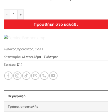
price
τρέχουσα
was:
τιμή
Φιλτροσκουπα VW GOLF IV 2.0 03 ANP ποσότητα
200,00 €.
είναι:
160,00 €.
Προσθήκη στο καλάθι
Κωδικός προϊόντος:
12513
Κατηγορία:
Φίλτρα Αέρα - Σκάστρες
Ετικέτα:
D14
Περιγραφή
Τρόποι αποστολής