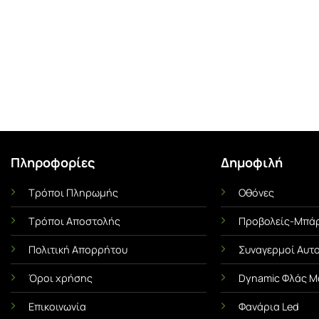
Πληροφορίες
Δημοφιλή
Τρόποι Πληρωμής
Οθόνες
Ι
ΜΕΜΒΡΆΝΕΣ ΟΧΗΜΆΤΩΝ
UNCA
Τρόποι Αποστολής
Προβολείς-Μπάρ
Αντηλιακές Μεμβράνες Αυτοκινήτου
Αντιχαρακτική Με
α Όσα
Πλήρης Οδηγός! Πλεονεκτήματα &
Ασπίδα του 
Πολιτική Απορρήτου
Συναγερμοί Αυτ
Χρήσιμες Συμβουλές
Τι είναι η Με
s ή
Όροι χρήσης
Dynamic Φλάς Μ
Οι αντηλιακές μεμβράνες
(Paint Protect
ένα
Επικοινωνία
Φανάρια Led
(γνωστές και ως φιμέ