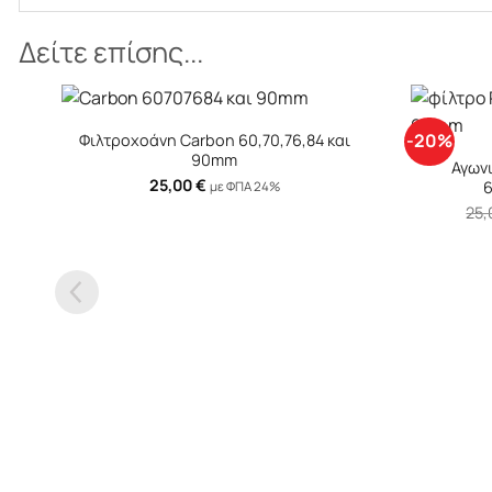
Δείτε επίσης...
+
+
-20%
Φιλτροχοάνη Carbon 60,70,76,84 και
90mm
Αγωνι
25,00
€
6
με ΦΠΑ 24%
25