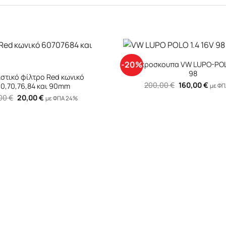
+
-20%
Φιλτροσκουπα VW LUPO-POLO
98
στικό φίλτρο Red κωνικό
Original
Η
200,00
€
160,00
€
0,70,76,84 και 90mm
με ΦΠ
price
τρέχ
Original
Η
,00
€
20,00
€
was:
τιμή
με ΦΠΑ 24%
price
τρέχουσα
200,00 €.
είναι:
was:
τιμή
160,0
25,00 €.
είναι:
20,00 €.