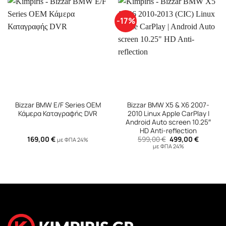
-17%
Bizzar BMW Ε/F Series OEM
Bizzar BMW X5 & X6 2007-
Κάμερα Καταγραφής DVR
2010 Linux Apple CarPlay |
Android Auto screen 10.25″
HD Anti-reflection
Original
Η
169,00
€
599,00
€
499,00
€
με ΦΠΑ 24%
price
τρέχουσ
με ΦΠΑ 24%
was:
τιμή
599,00 €.
είναι:
499,00 €