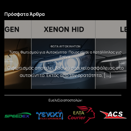
Πρόσφατα Άρθρα
ΦΏΤΑ ΑΥΤΟΚΙΝΉΤΩΝ
υ
Τύποι Φωτισμού για Αυτοκίνητα: Ποιος είναι ο Κατάλληλος για
Εσένα;
)
Ο φωτισμός αποτελεί βασικό στοιχείο ασφάλειας στο
αυτοκίνητο. Εκτός από την ορατότητα, [...]
Ευελιξία αποστολών: