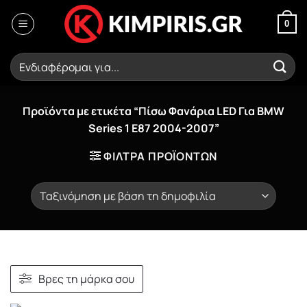
Μετάβαση
στο
0
περιεχόμενο
Αναζήτηση
για:
Προϊόντα με ετικέτα “Πίσω Φανάρια LED Για BMW
Series 1 E87 2004-2007”
ΦΙΛΤΡΑ ΠΡΟΪΟΝΤΩΝ
Βρες τη μάρκα σου