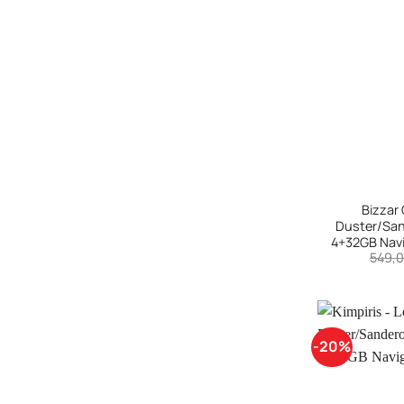
+
Bizzar 
Duster/San
4+32GB Navi
549,
-20%