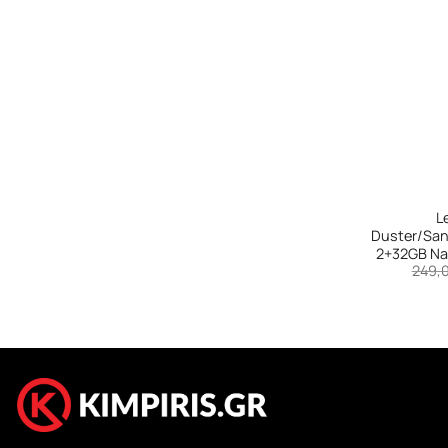
+
L
Duster/San
2+32GB Nav
249,