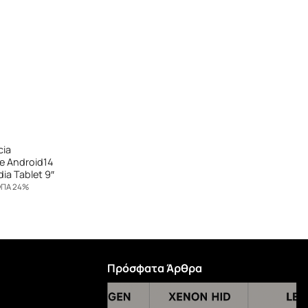
cia
e Android14
ia Tablet 9″
ΦΠΑ 24%
χουσα
ή
ι:
,00 €.
Πρόσφατα Άρθρα