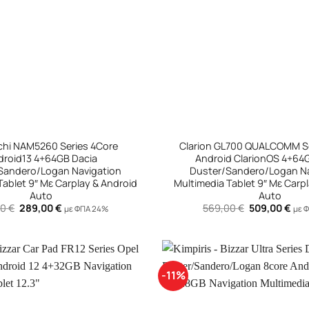
+
chi NAM5260 Series 4Core
Clarion GL700 QUALCOMM Se
droid13 4+64GB Dacia
Android ClarionOS 4+64
Sandero/Logan Navigation
Duster/Sandero/Logan Na
Tablet 9″ Με Carplay & Android
Multimedia Tablet 9″ Με Carp
Auto
Auto
Original
Η
Original
Η
00
€
289,00
€
569,00
€
509,00
€
με ΦΠΑ 24%
με 
price
τρέχουσα
price
τρέ
was:
τιμή
was:
τιμ
339,00 €.
είναι:
569,00 €.
είνα
289,00 €.
509
-11%