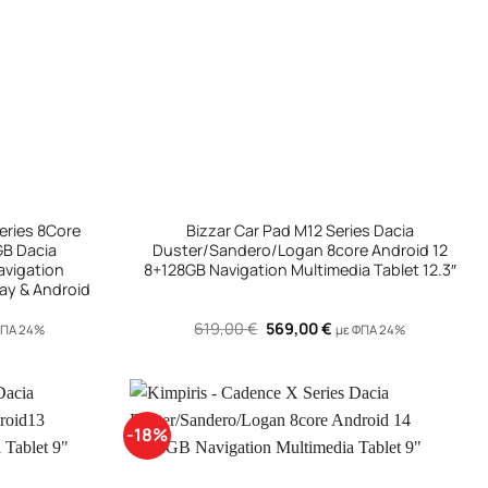
+
ries 8Core
Bizzar Car Pad M12 Series Dacia
GB Dacia
Duster/Sandero/Logan 8core Android 12
vigation
8+128GB Navigation Multimedia Tablet 12.3″
lay & Android
Original
Η
619,00
€
569,00
€
ΦΠΑ 24%
με ΦΠΑ 24%
χουσα
price
τρέχουσα
ή
was:
τιμή
ι:
619,00 €.
είναι:
,00 €.
569,00 €.
-18%