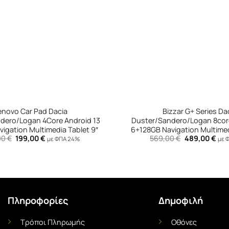
+
enovo Car Pad Dacia
Bizzar G+ Series Da
dero/Logan 4Core Android 13
Duster/Sandero/Logan 8cor
igation Multimedia Tablet 9″
6+128GB Navigation Multimed
Original
Η
Original
Η
00
€
199,00
€
569,00
€
489,00
€
με ΦΠΑ 24%
με 
price
τρέχουσα
price
τρέ
was:
τιμή
was:
τιμ
249,00 €.
είναι:
569,00 €.
είνα
199,00 €.
489
Πληροφορίες
Δημοφιλή
Τρόποι Πληρωμής
Οθόνες