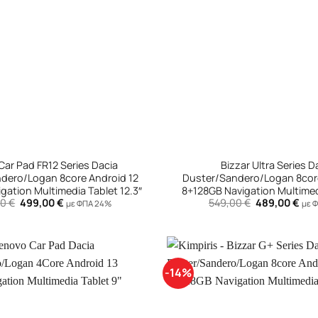
+
Car Pad FR12 Series Dacia
Bizzar Ultra Series D
dero/Logan 8core Android 12
Duster/Sandero/Logan 8cor
gation Multimedia Tablet 12.3″
8+128GB Navigation Multimed
Original
Η
Original
Η
00
€
499,00
€
549,00
€
489,00
€
με ΦΠΑ 24%
με 
price
τρέχουσα
price
τρέ
was:
τιμή
was:
τιμ
549,00 €.
είναι:
549,00 €.
είνα
499,00 €.
489
-14%