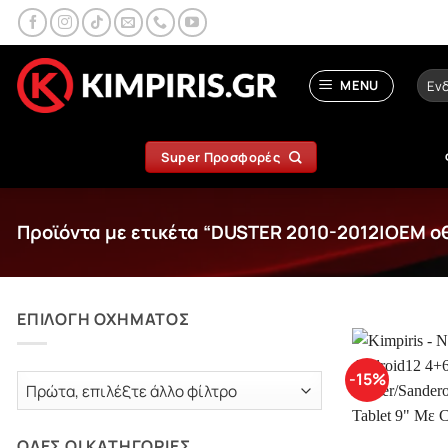
Μετάβαση
στο
περιεχόμενο
Αναζ
MENU
για:
Super Προσφορές
Προϊόντα με ετικέτα “DUSTER 2010-2012|OEM ο
ΕΠΙΛΟΓΗ ΟΧΗΜΑΤΟΣ
-15%
ΟΛΕΣ ΟΙ ΚΑΤΗΓΟΡΙΕΣ