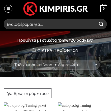
Μετάβαση
στο
0
περιεχόμενο
Αναζήτηση
για:
Προϊόντα με ετικέτα “bmw f20 body kit”
ΦΙΛΤΡΑ ΠΡΟΪΟΝΤΩΝ
Βρες τη μάρκα σου