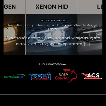
ΦΏΤΑ ΑΥΤΟΚΙΝΉΤΩΝ
υ
Τύποι Φωτισμού για Αυτοκίνητα: Ποιος είναι ο Κατάλληλος για
Εσένα;
)
Ο φωτισμός αποτελεί βασικό στοιχείο ασφάλειας στο
αυτοκίνητο. Εκτός από την ορατότητα, [...]
Ευελιξία αποστολών: