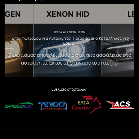
ΦΏΤΑ ΑΥΤΟΚΙΝΉΤΩΝ
υ
Τύποι Φωτισμού για Αυτοκίνητα: Ποιος είναι ο Κατάλληλος για
Εσένα;
)
Ο φωτισμός αποτελεί βασικό στοιχείο ασφάλειας στο
αυτοκίνητο. Εκτός από την ορατότητα, [...]
Ευελιξία αποστολών: