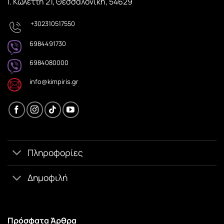
Ι. Κωλέττη 21, Θεσσαλονίκη, 54629
+302310517550
6984491730
6984080000
info@kimpiris.gr
Πληροφορίες
Δημοφιλή
Πρόσφατα Άρθρα