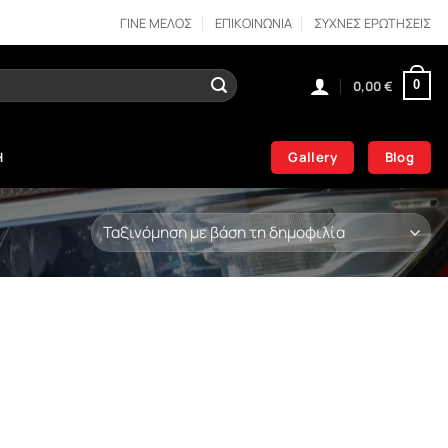
ΓΙΝΕ ΜΕΛΟΣ
ΕΠΙΚΟΙΝΩΝΙΑ
ΣΥΧΝΕΣ ΕΡΩΤΗΣΕΙΣ
0,00
€
0
Gallery
Blog
Η