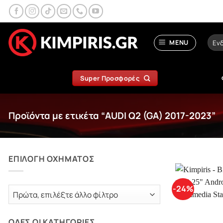
Μετάβαση
στο
περιεχόμενο
Αναζ
MENU
για:
Super Προσφορές
Προϊόντα με ετικέτα “AUDI Q2 (GA) 2017-2023”
ΕΠΙΛΟΓΗ ΟΧΗΜΑΤΟΣ
-24%
ΟΛΕΣ ΟΙ ΚΑΤΗΓΟΡΙΕΣ