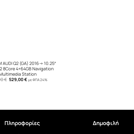
M AUDI Q2 (GA) 2016-> 10.25″
2 8Core 4+64GB Navigation
Multimedia Station
Original
Η
00
€
529,00
€
με ΦΠΑ 24%
price
τρέχουσα
was:
τιμή
699,00 €.
είναι:
529,00 €.
Πληροφορίες
Δημοφιλή