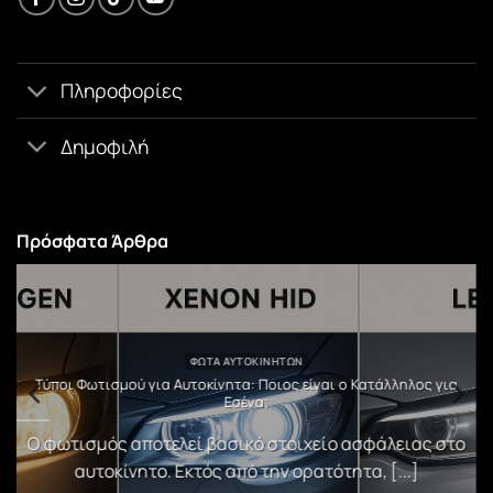
Πληροφορίες
Δημοφιλή
Πρόσφατα Άρθρα
ΦΏΤΑ ΑΥΤΟΚΙΝΉΤΩΝ
υ
Τύποι Φωτισμού για Αυτοκίνητα: Ποιος είναι ο Κατάλληλος για
Εσένα;
)
Ο φωτισμός αποτελεί βασικό στοιχείο ασφάλειας στο
αυτοκίνητο. Εκτός από την ορατότητα, [...]