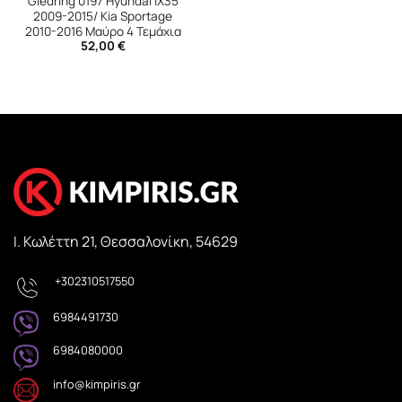
Gledring 0197 Hyundai IX35
2009-2015/ Kia Sportage
2010-2016 Μαύρο 4 Τεμάχια
52,00
€
Ι. Κωλέττη 21, Θεσσαλονίκη, 54629
+302310517550
6984491730
6984080000
info@kimpiris.gr