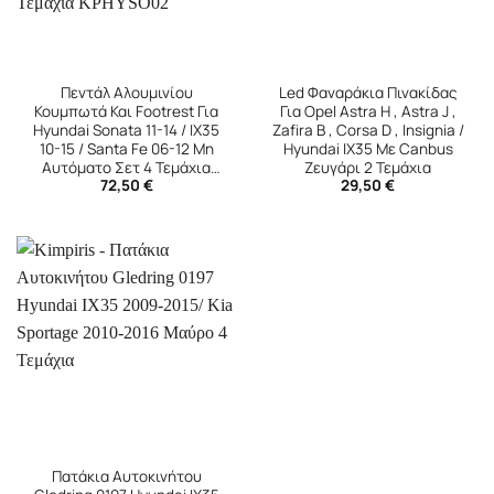
Πεντάλ Αλουμινίου
Led Φαναράκια Πινακίδας
Κουμπωτά Και Footrest Για
Για Opel Astra H , Astra J ,
Hyundai Sonata 11-14 / IX35
Zafira B , Corsa D , Insignia /
10-15 / Santa Fe 06-12 Μη
Hyundai IX35 Με Canbus
Αυτόματο Σετ 4 Τεμάχια
Ζευγάρι 2 Τεμάχια
72,50
€
29,50
€
KPHYSO02
Πατάκια Αυτοκινήτου