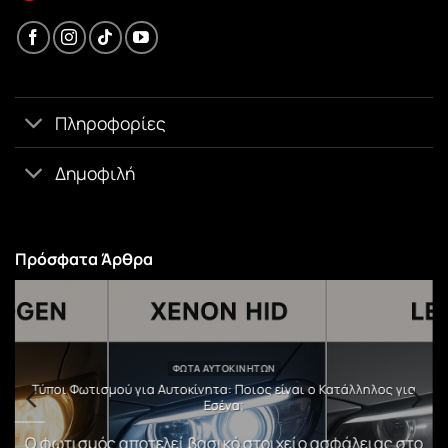
Πληροφορίες
Δημοφιλή
Πρόσφατα Άρθρα
ΦΏΤΑ ΑΥΤΟΚΙΝΉΤΩΝ
υ
Τύποι Φωτισμού για Αυτοκίνητα: Ποιος είναι ο Κατάλληλος για
Εσένα;
)
Ο φωτισμός αποτελεί βασικό στοιχείο ασφάλειας στο