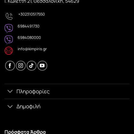
Ι. Κωλέττη 21, Θεσσαλονίκη, 54629
+302310517550
6984491730
6984080000
info@kimpiris.gr
Πληροφορίες
Δημοφιλή
Πρόσφατα Άρθρα