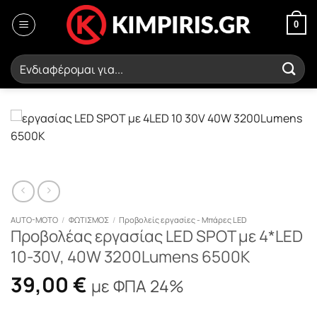
Μετάβαση
στο
0
περιεχόμενο
Αναζήτηση
για:
AUTO-MOTO
/
ΦΩΤΙΣΜΟΣ
/
Προβολείς εργασίες - Μπάρες LED
Προβολέας εργασίας LED SPOT με 4*LED
10-30V, 40W 3200Lumens 6500K
39,00
€
με ΦΠΑ 24%