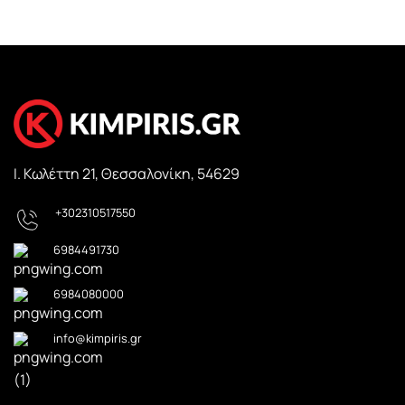
Ι. Κωλέττη 21, Θεσσαλονίκη, 54629
+302310517550
6984491730
6984080000
info@kimpiris.gr