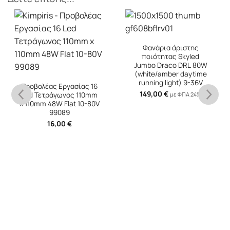
Φανάρια άριστης
ποιότητας Skyled
Jumbo Draco DRL 80W
(white/amber daytime
running light) 9-36V
149,00
€
με ΦΠΑ 24%
Προβολέας Εργασίας
Στρόγγυλος Mini 7-Y LED
9-30 Volt 30W 2500lm
6000K LEDBAR-002 1
Τεμάχιο
15,00
€