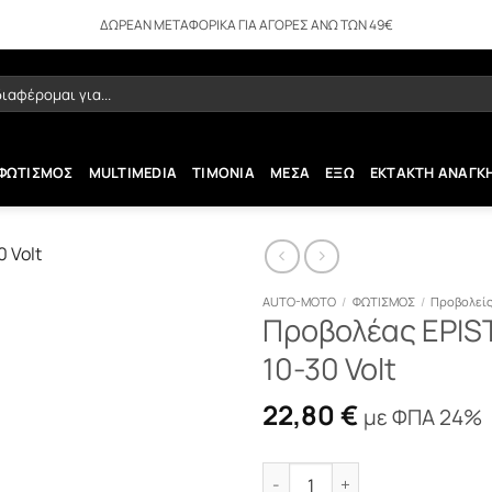
ΔΩΡΕΑΝ ΜΕΤΑΦΟΡΙΚΑ ΓΙΑ ΑΓΟΡΕΣ ΑΝΩ ΤΩΝ 49€
ήτηση
ΦΩΤΙΣΜΟΣ
MULTIMEDIA
ΤΙΜΟΝΙΑ
ΜΕΣΑ
ΕΞΩ
ΕΚΤΑΚΤΗ ΑΝΑΓΚ
AUTO-MOTO
/
ΦΩΤΙΣΜΟΣ
/
Προβολείς
Προβολέας EPIST
10-30 Volt
22,80
€
με ΦΠΑ 24%
Προβολέας EPISTAR LED 108 W