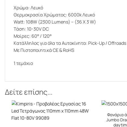
Χρώμα: Λευκό
Θερμοκρασία Χρώματος: 6000k Λευκό
Watt: 108W (2300 Lumens) – (36 X 3 W)
Τάση: 10-30V DC
Μοίρες: 60° / 120°
Kατάλληλος για όλα τα Αυτοκίνητα: Pick-Up / Offroad
Με Πιστοποιητικά CE & RoHS
1 τεμάχιο
Δείτε επίσης...
+
Φανάρια άριστης ποιότητας Skyled
Jumbo Draco DRL 80W (white/amber
+
daytime running light) 9-36V