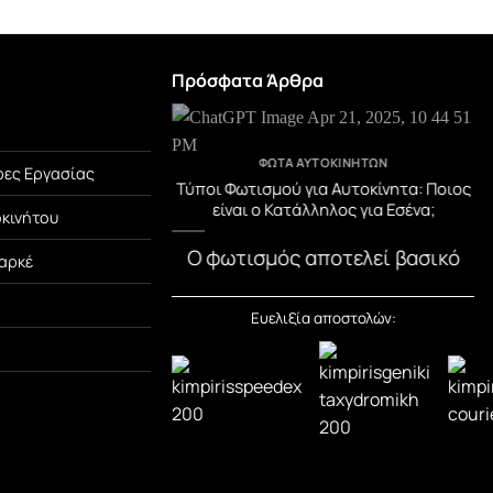
Πρόσφατα Άρθρα
TEGORIZED
ΦΏΤΑ ΑΥΤΟΚΙΝΉΤΩΝ
ες Εργασίας
μβράνη PPF! Η Αόρατη
Τύποι Φωτισμού για Αυτοκίνητα: Ποιος
Αυτοκινήτου σου.
είναι ο Κατάλληλος για Εσένα;
οκινήτου
μβράνη PPF; Η PPF
Ο φωτισμός αποτελεί βασικό
αρκέ
ion Film) είναι μια
στοιχείο ασφάλειας στο
[...]
αυτοκίνητο. Εκτός από την
Ευελιξία αποστολών:
ορατότητα, [...]