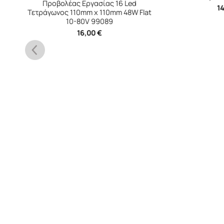
149,00
€
με ΦΠΑ 24%
t
Προβολέα
7-Y LED
L