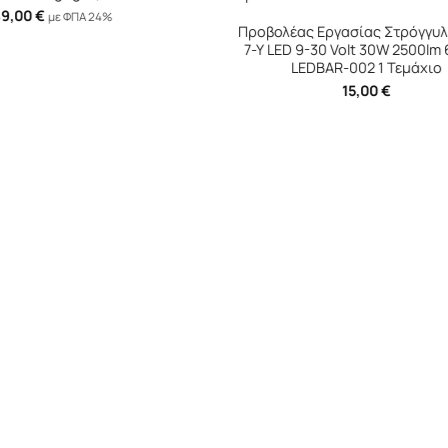
ς Εργασίας Στρόγγυλος Mini
Προβολέας Εργασίας Τετ
 9-30 Volt 30W 2500lm 6000K
Mini 28 LED 9-40 Volt 90W
EDBAR-002 1 Τεμάχιο
6000k LΕDΒΑR-004 1 Τε
15,00
€
17,50
€