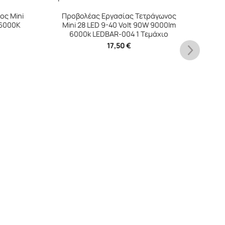
ράγωνος
 9000lm
μάχιο
+
Προβολέας Εργασίας Τετράγωνος
Mini FT-16 LED 12-40 Volt 50W 7000lm
6000k LEDBAR-001 1 Τεμάχιο
15,00
€