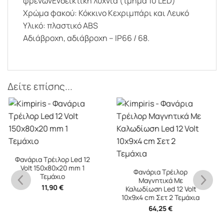
φρένωνΕνδεικτική λυχνία (τμήμα 10 LED)
Χρώμα φακού: Κόκκινο Κεχριμπάρι και Λευκό
Υλικό: πλαστικό ABS
Αδιάβροχη, αδιάβροχη – IP66 / 68.
Δείτε επίσης...
Φανάρια Τρέιλορ
Μαγνητικά Με
Καλωδίωση Led 12 Volt
10x9x4 cm Σετ 2 Τεμάχια
Προβολέας LED High-
64,25
€
Low DRL
119,00
€
με ΦΠΑ 24%