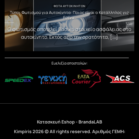
ΦΏΤΑ ΑΥΤΟΚΙΝΉΤΩΝ
υ
Τύποι Φωτισμού για Αυτοκίνητα: Ποιος είναι ο Κατάλληλος για
Εσένα;
)
Ο φωτισμός αποτελεί βασικό στοιχείο ασφάλειας στο
αυτοκίνητο. Εκτός από την ορατότητα, [...]
Ευελιξία αποστολών:
Κατασκευή Eshop - BrandaLAB
Kimpiris 2026 © All rights reserved. Αριθμός ΓΕΜΗ:
188174506000