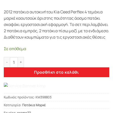
2012 πατάκια αυτοκινήτου Kia Ceed Perflex 4 τεμάχια
μαρκέ καουτσούκ άριστης ποιότητας άοσμο πατάκι
σκαφάκι εργοστασιακή εφαρμογή. Το σετ περιλαμβάνει
2 πατάκια εμπρός, 2 πατάκια πίσω μαζί με το ενδιάμεσο.
Διαθέτουν κουμπώματα για τις εργοστασιακές θέσεις
Σε απόθεμα
ΠΑΤΑΚΙΑ KIA CEED ΜΑΡΚΕ 2012+ ΚΑΟΥΤΣΟΥΚ ΑΟΣΜΟ ΕΡΓΟΣΤΑ
Προσθήκη στο καλάθι
Κωδικός προϊόντος:
KM398803
Κατηγορία:
Πατάκια Μαρκέ
Ετικέτα:
promo22