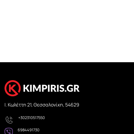
Ι. Κωλέττη 21, Θεσσαλονίκη, 54629
+302310517550
6984491730