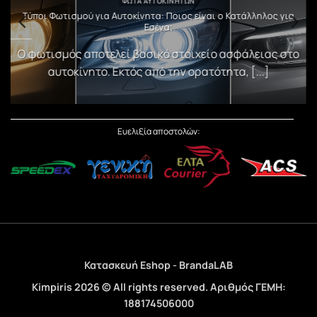
ΦΏΤΑ ΑΥΤΟΚΙΝΉΤΩΝ
υ
Τύποι Φωτισμού για Αυτοκίνητα: Ποιος είναι ο Κατάλληλος για
Εσένα;
)
Ο φωτισμός αποτελεί βασικό στοιχείο ασφάλειας στο
αυτοκίνητο. Εκτός από την ορατότητα, [...]
Ευελιξία αποστολών:
Κατασκευή Eshop - BrandaLAB
Kimpiris 2026 © All rights reserved. Αριθμός ΓΕΜΗ:
188174506000