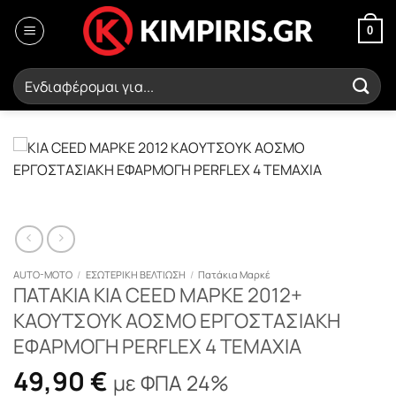
Μετάβαση
στο
0
περιεχόμενο
Αναζήτηση
για:
AUTO-MOTO
/
ΕΣΩΤΕΡΙΚΗ ΒΕΛΤΙΩΣΗ
/
Πατάκια Μαρκέ
ΠΑΤΑΚΙΑ KIA CEED ΜΑΡΚΕ 2012+
ΚΑΟΥΤΣΟΥΚ ΑΟΣΜΟ ΕΡΓΟΣΤΑΣΙΑΚΗ
ΕΦΑΡΜΟΓΗ PERFLEX 4 ΤΕΜΑΧΙΑ
49,90
€
με ΦΠΑ 24%