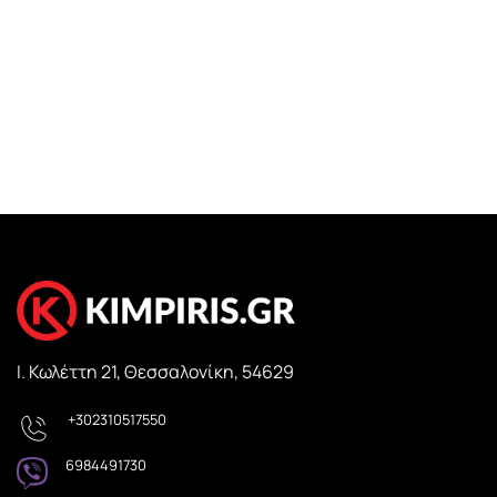
Pieces
35,00
€
Ι. Κωλέττη 21, Θεσσαλονίκη, 54629
+302310517550
6984491730