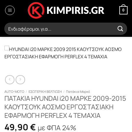
Μετάβαση
στο
0
περιεχόμενο
Αναζήτηση
για:
AUTO-MOTO
/
ΕΣΩΤΕΡΙΚΗ ΒΕΛΤΙΩΣΗ
/
Πατάκια Μαρκέ
ΠΑΤΑΚΙΑ HYUNDAI i20 ΜΑΡΚΕ 2009-2015
ΚΑΟΥΤΣΟΥΚ ΑΟΣΜΟ ΕΡΓΟΣΤΑΣΙΑΚΗ
ΕΦΑΡΜΟΓΗ PERFLEX 4 ΤΕΜΑΧΙΑ
49,90
€
με ΦΠΑ 24%