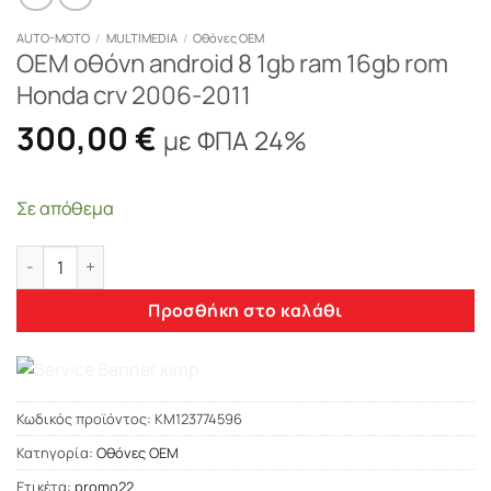
AUTO-MOTO
/
MULTIMEDIA
/
Οθόνες OEM
OEM οθόνη android 8 1gb ram 16gb rom
Honda crv 2006-2011
300,00
€
με ΦΠΑ 24%
Σε απόθεμα
OEM οθόνη android 8 1gb ram 16gb rom Honda crv 2006-2011 
Προσθήκη στο καλάθι
Κωδικός προϊόντος:
KM123774596
Κατηγορία:
Οθόνες OEM
Ετικέτα:
promo22