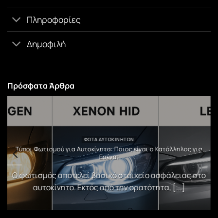
Πληροφορίες
Δημοφιλή
Πρόσφατα Άρθρα
ΦΏΤΑ ΑΥΤΟΚΙΝΉΤΩΝ
υ
Τύποι Φωτισμού για Αυτοκίνητα: Ποιος είναι ο Κατάλληλος για
Εσένα;
)
Ο φωτισμός αποτελεί βασικό στοιχείο ασφάλειας στο
αυτοκίνητο. Εκτός από την ορατότητα, [...]