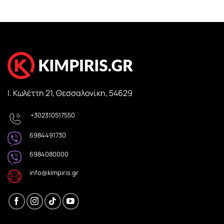
Ι. Κωλέττη 21, Θεσσαλονίκη, 54629
+302310517550
6984491730
6984080000
info@kimpiris.gr