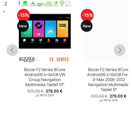
-15%
-15%
New
New
Bizzar F2 Series 8Core
Bizzar F2 Series 8Core
Android16 4+64GB VW
Android16 4+64GB Ford
Group Navigation
S-Max 2006-2012
υσα
Multimedia Tablet 10″
Navigation Multimedia
Tablet 9″
Original
Η
329,00
€
279,00
€
 €.
price
τρέχουσα
με ΦΠΑ 24%
Original
Η
329,00
€
279,00
€
was:
τιμή
price
τρέχουσ
με ΦΠΑ 24%
329,00 €.
είναι:
was:
τιμή
279,00 €.
329,00 €.
είναι:
279,00 €