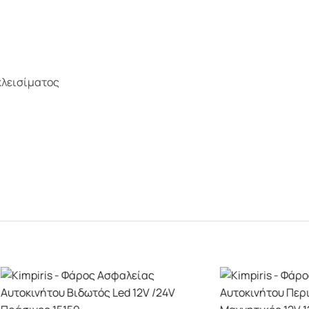
 κλεισίματος
+