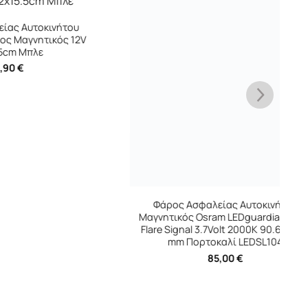
ινήτου
+
κός 12V
Φάρος Ασφαλείας Αυτοκινήτου
Μαγνητικός Osram LEDguardian Road
Flare Signal 3.7Volt 2000K 90.6 x 72.6
mm Πορτοκαλί LEDSL104
85,00
€