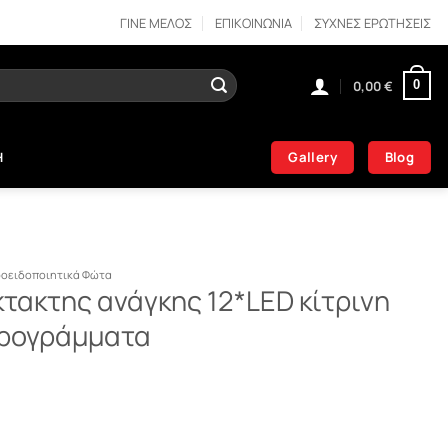
ΓΙΝΕ ΜΕΛΟΣ
ΕΠΙΚΟΙΝΩΝΙΑ
ΣΥΧΝΕΣ ΕΡΩΤΗΣΕΙΣ
0,00
€
0
Gallery
Blog
Η
ροειδοποιητικά Φώτα
τακτης ανάγκης 12*LED κίτρινη
προγράμματα
ης 12*LED κίτρινη 12V ON/OFF με προγράμματα ποσότητα