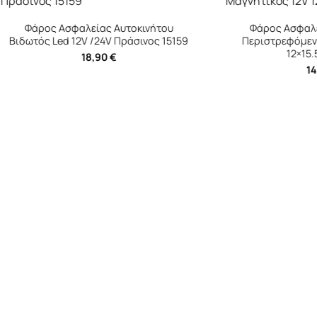
 Ασφαλείας Αυτοκινήτου
Φάρος Ασφαλείας Αυτοκ
Led 12V /24V Πράσινος 15159
Περιστρεφόμενος Μαγνητι
12×15.5cm Μπλε
18,90
€
14,90
€