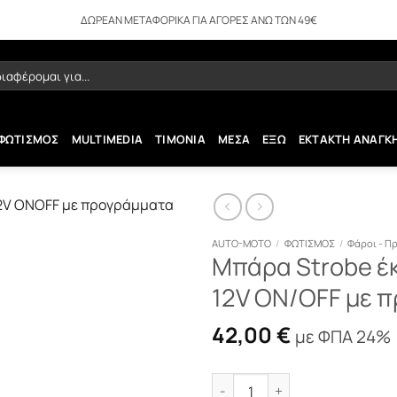
ΔΩΡΕΑΝ ΜΕΤΑΦΟΡΙΚΑ ΓΙΑ ΑΓΟΡΕΣ ΑΝΩ ΤΩΝ 49€
ήτηση
ΦΩΤΙΣΜΟΣ
MULTIMEDIA
ΤΙΜΟΝΙΑ
ΜΕΣΑ
ΕΞΩ
ΕΚΤΑΚΤΗ ΑΝΑΓΚ
AUTO-MOTO
/
ΦΩΤΙΣΜΟΣ
/
Φάροι - Π
Μπάρα Strobe έκ
12V ON/OFF με 
42,00
€
με ΦΠΑ 24%
Μπάρα Strobe έκτακτης ανάγκ