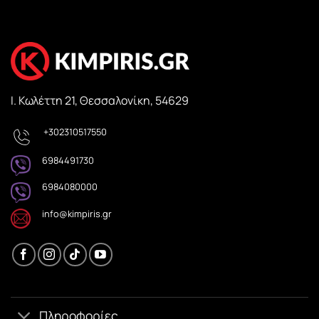
Ι. Κωλέττη 21, Θεσσαλονίκη, 54629
+302310517550
6984491730
6984080000
info@kimpiris.gr
Πληροφορίες