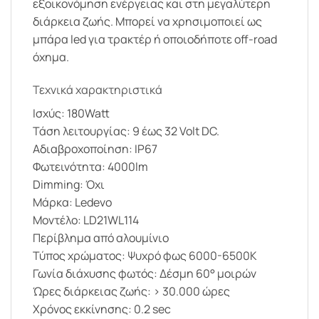
εξοικονόμηση ενέργειας και στη μεγαλύτερη
διάρκεια ζωής. Μπορεί να χρησιμοποιεί ως
μπάρα led για τρακτέρ ή οποιοδήποτε off-road
όχημα.
Τεχνικά χαρακτηριστικά
Ισχύς: 180Watt
Τάση λειτουργίας: 9 έως 32 Volt DC.
Αδιαβροχοποίηση: IP67
Φωτεινότητα: 4000lm
Dimming: Όχι
Μάρκα: Ledevo
Μοντέλο: LD21WL114
Περίβλημα από αλουμίνιο
Τύπος χρώματος: Ψυχρό φως 6000-6500Κ
Γωνία διάχυσης φωτός: Δέσμη 60° μοιρών
Ώρες διάρκειας ζωής: > 30.000 ώρες
Χρόνος εκκίνησης: 0.2 sec