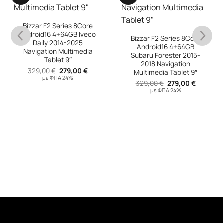
Bizzar F2 Series 8Core
Android16 4+64GB Iveco
Bizzar F2 Series 8Core
Daily 2014-2025
Android16 4+64GB
Navigation Multimedia
Subaru Forester 2015-
Tablet 9″
2018 Navigation
Original
Η
329,00
€
279,00
€
Multimedia Tablet 9″
υσα
price
τρέχουσα
με ΦΠΑ 24%
Original
Η
was:
τιμή
329,00
€
279,00
€
price
τρέχουσ
329,00 €.
είναι:
με ΦΠΑ 24%
was:
τιμή
 €.
279,00 €.
329,00 €.
είναι:
279,00 €