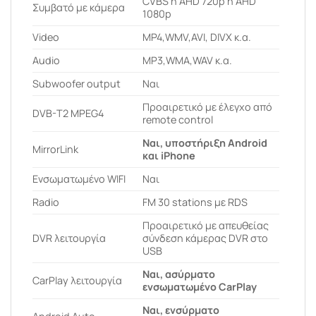
CVBS ή AHD 720p ή AHD
Συμβατό με κάμερα
1080p
Video
MP4,WMV,AVI, DIVX κ.α.
Audio
MP3,WMA,WAV κ.α.
Subwoofer output
Ναι
Προαιρετικό με έλεγχο από
DVB-T2 MPEG4
remote control
Ναι, υποστήριξη Android
MirrorLink
και iPhone
Ενσωματωμένο WIFI
Ναι
Radio
FM 30 stations με RDS
Προαιρετικό με απευθείας
DVR λειτουργία
σύνδεση κάμερας DVR στο
USB
Ναι, ασύρματο
CarPlay λειτουργία
ενσωματωμένο CarPlay
Ναι, ενσύρματο