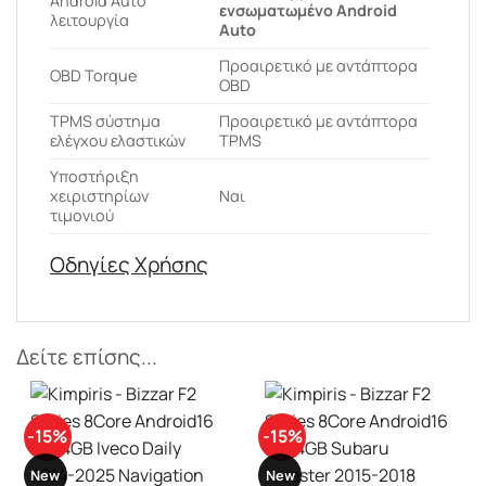
Android Auto
ενσωματωμένο Android
λειτουργία
Auto
Προαιρετικό με αντάπτορα
OBD Torque
OBD
ΤPMS σύστημα
Προαιρετικό με αντάπτορα
ελέγχου ελαστικών
TPMS
Υποστήριξη
χειριστηρίων
Ναι
τιμονιού
Οδηγίες Χρήσης
Δείτε επίσης...
-15%
-15%
New
New