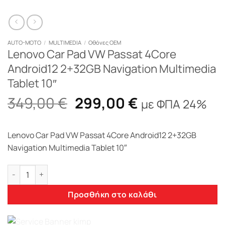
AUTO-MOTO
/
MULTIMEDIA
/
Οθόνες OEM
Lenovo Car Pad VW Passat 4Core
Android12 2+32GB Navigation Multimedia
Tablet 10″
Original
Η
349,00
€
299,00
€
με ΦΠΑ 24%
price
τρέχουσα
was:
τιμή
Lenovo Car Pad VW Passat 4Core Android12 2+32GB
349,00 €.
είναι:
Navigation Multimedia Tablet 10″
299,00 €.
Lenovo Car Pad VW Passat 4Core Android12 2+32GB Navigatio
Προσθήκη στο καλάθι