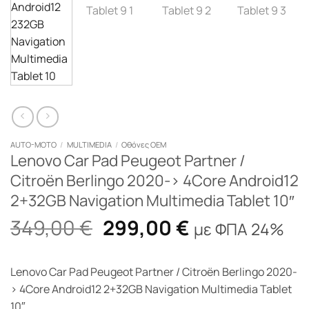
AUTO-MOTO
/
MULTIMEDIA
/
Οθόνες OEM
Lenovo Car Pad Peugeot Partner /
Citroën Berlingo 2020-> 4Core Android12
2+32GB Navigation Multimedia Tablet 10″
Original
Η
349,00
€
299,00
€
με ΦΠΑ 24%
price
τρέχουσα
was:
τιμή
Lenovo Car Pad Peugeot Partner / Citroën Berlingo 2020-
349,00 €.
είναι:
> 4Core Android12 2+32GB Navigation Multimedia Tablet
299,00 €.
10″