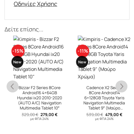
Οδηγίες Χρήσης
Δείτε επίσης...
-15%
-11%
New
New
Bizzar F2 Series 8Core
Cadence X2 Series
Android16 4+64GB
8Core Android14
Hyundai ix20 2010-2020
6+128GB Toyota Yaris
(AUTO A/C) Navigation
Navigation Multimedia
Multimedia Tablet 10″
Tablet 9″ (Μαύρο
υσα
Χρώμα)
Original
Η
Original
Η
329,00
€
279,00
€
539,00
€
479,00
€
price
τρέχουσα
price
τρέχουσ
με ΦΠΑ 24%
με ΦΠΑ 24%
was:
τιμή
was:
τιμή
 €.
329,00 €.
είναι:
539,00 €.
είναι:
279,00 €.
479,00 €