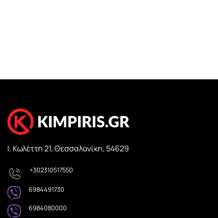
Ι. Κωλέττη 21, Θεσσαλονίκη, 54629
+302310517550
6984491730
6984080000