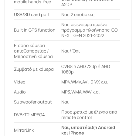
mobile hands-free
A2DP
USB/SD card port
Ναι, 2 υποδοχές
Ναι, με ενσωματωμένο
Built in GPS function
πρόγραμμα πλοήγησης iGO
NEXT GEN 2021-2022
Είσοδο κάμερα
οπισθοπορείας /
Ναι / Όχι
Μπροστινή κάμερα
CVBS ή AHD 720p ή AHD
Συμβατό με κάμερα
1080p
Video
MP4,WMV,AVI, DIVX κ.α.
Audio
MP3,WMA,WAV κ.α.
Subwoofer output
Ναι
Προαιρετικό με έλεγχο από
DVB-T2 MPEG4
remote control
Ναι, υποστήριξη Android
MirrorLink
και iPhone