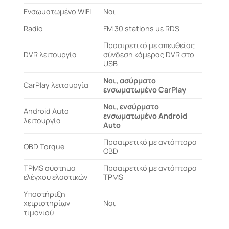
Ενσωματωμένο WIFI
Ναι
Radio
FM 30 stations με RDS
Προαιρετικό με απευθείας
DVR λειτουργία
σύνδεση κάμερας DVR στο
USB
Ναι, ασύρματο
CarPlay λειτουργία
ενσωματωμένο CarPlay
Ναι, ενσύρματο
Android Auto
ενσωματωμένο Android
λειτουργία
Auto
Προαιρετικό με αντάπτορα
OBD Torque
OBD
ΤPMS σύστημα
Προαιρετικό με αντάπτορα
ελέγχου ελαστικών
TPMS
Υποστήριξη
χειριστηρίων
Ναι
τιμονιού