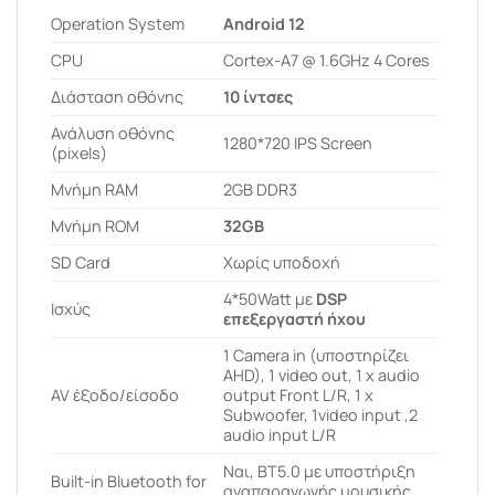
Operation System
Android 12
CPU
Cortex-A7 @ 1.6GHz 4 Cores
Διάσταση οθόνης
10 ίντσες
Ανάλυση οθόνης
1280*720 IPS Screen
(pixels)
Μνήμη RAM
2GB DDR3
Μνήμη ROM
32GB
SD Card
Χωρίς υποδοχή
4*50Watt με
DSP
Ισχύς
επεξεργαστή ήχου
1 Camera in (υποστηρίζει
AHD), 1 video out, 1 x audio
AV έξοδο/είσοδο
output Front L/R, 1 x
Subwoofer, 1video input ,2
audio input L/R
Ναι, BT5.0 με υποστήριξη
Built-in Bluetooth for
αναπαραγωγής μουσικής