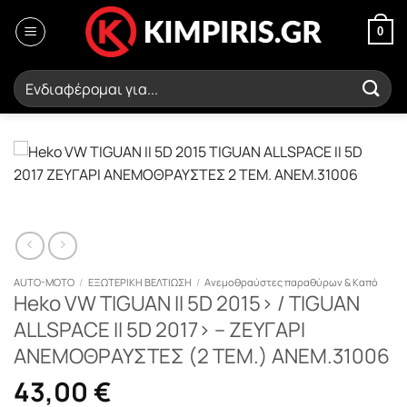
Μετάβαση
στο
0
περιεχόμενο
Αναζήτηση
για:
AUTO-MOTO
/
ΕΞΩΤΕΡΙΚΗ ΒΕΛΤΙΩΣΗ
/
Ανεμοθραύστες παραθύρων & Καπό
Heko VW TIGUAN II 5D 2015> / TIGUAN
ALLSPACE II 5D 2017> – ΖΕΥΓΑΡΙ
ΑΝΕΜΟΘΡΑΥΣΤΕΣ (2 ΤΕΜ.) ΑΝΕΜ.31006
43,00
€