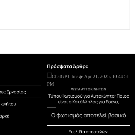
Πρόσφατα Άρθρα
TEGORIZED
ΦΏΤΑ ΑΥΤΟΚΙΝΉΤΩΝ
ες Εργασίας
μβράνη PPF! Η Αόρατη
Τύποι Φωτισμού για Αυτοκίνητα: Ποιος
Αυτοκινήτου σου.
είναι ο Κατάλληλος για Εσένα;
οκινήτου
μβράνη PPF; Η PPF
Ο φωτισμός αποτελεί βασικό
αρκέ
ion Film) είναι μια
στοιχείο ασφάλειας στο
[...]
αυτοκίνητο. Εκτός από την
Ευελιξία αποστολών: