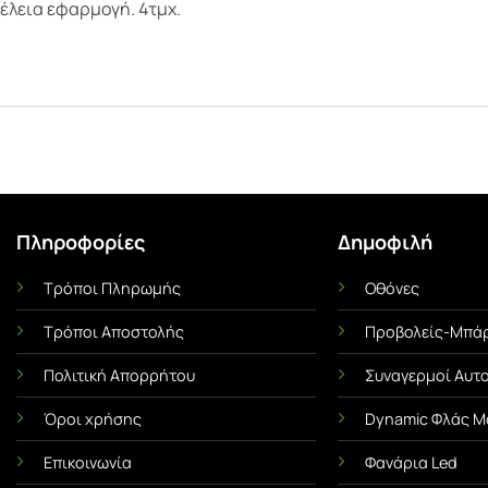
τέλεια εφαρμογή. 4τμχ.
Πληροφορίες
Δημοφιλή
Τρόποι Πληρωμής
Οθόνες
Ι
ΜΕΜΒΡΆΝΕΣ ΟΧΗΜΆΤΩΝ
UNCA
Τρόποι Αποστολής
Προβολείς-Μπάρ
Αντηλιακές Μεμβράνες Αυτοκινήτου
Αντιχαρακτική Με
α Όσα
Πλήρης Οδηγός! Πλεονεκτήματα &
Ασπίδα του 
Πολιτική Απορρήτου
Συναγερμοί Αυτ
Χρήσιμες Συμβουλές
Τι είναι η Με
s ή
Όροι χρήσης
Dynamic Φλάς Μ
Οι αντηλιακές μεμβράνες
(Paint Protect
ένα
Επικοινωνία
Φανάρια Led
(γνωστές και ως φιμέ
ό