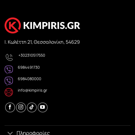
Ι. Κωλέττη 21, Θεσσαλονίκη, 54629
+302310517550
6984491730
6984080000
info@kimpiris.gr
Πληροφορίες