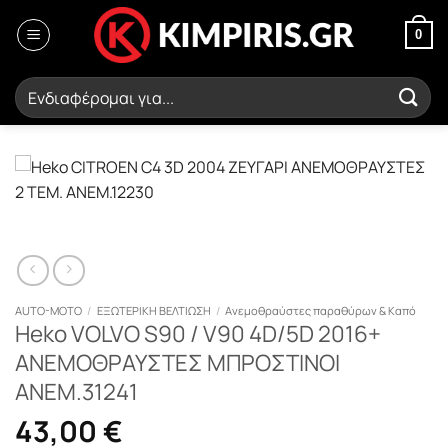
Μετάβαση
στο
0
περιεχόμενο
Αναζήτηση
για:
AUTO-MOTO
/
ΕΞΩΤΕΡΙΚΗ ΒΕΛΤΙΩΣΗ
/
Ανεμοθραύστες παραθύρων & Καπό
Heko VOLVO S90 / V90 4D/5D 2016+
ΑΝΕΜΟΘΡΑΥΣΤΕΣ ΜΠΡΟΣΤΙΝΟΙ
ΑΝΕΜ.31241
43,00
€