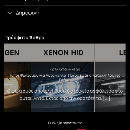
Δημοφιλή
Πρόσφατα Άρθρα
ΦΏΤΑ ΑΥΤΟΚΙΝΉΤΩΝ
υ
Τύποι Φωτισμού για Αυτοκίνητα: Ποιος είναι ο Κατάλληλος για
Εσένα;
)
Ο φωτισμός αποτελεί βασικό στοιχείο ασφάλειας στο
αυτοκίνητο. Εκτός από την ορατότητα, [...]
Ευελιξία αποστολών: