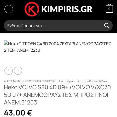
Μετάβαση
στο
0
περιεχόμενο
Αναζήτηση
για:
AUTO-MOTO
/
ΕΞΩΤΕΡΙΚΗ ΒΕΛΤΙΩΣΗ
/
Ανεμοθραύστες παραθύρων & Καπό
Heko VOLVO S80 4D 09+ /VOLVO V/XC70
5D 07+ ΑΝΕΜΟΘΡΑΥΣΤΕΣ ΜΠΡΟΣΤΙΝΟΙ
ΑΝΕΜ.31253
43,00
€