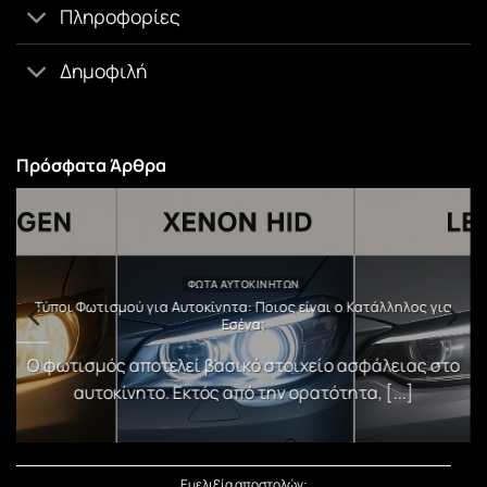
Πληροφορίες
Δημοφιλή
Πρόσφατα Άρθρα
ΦΏΤΑ ΑΥΤΟΚΙΝΉΤΩΝ
υ
Τύποι Φωτισμού για Αυτοκίνητα: Ποιος είναι ο Κατάλληλος για
Εσένα;
)
Ο φωτισμός αποτελεί βασικό στοιχείο ασφάλειας στο
αυτοκίνητο. Εκτός από την ορατότητα, [...]
Ευελιξία αποστολών: