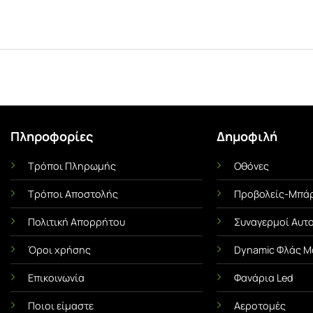
Πληροφορίες
Δημοφιλή
Τρόποι Πληρωμής
Οθόνες
Ι
ΜΕΜΒΡΆΝΕΣ ΟΧΗΜΆΤΩΝ
UNCA
Τρόποι Αποστολής
Προβολείς-Μπάρ
Αντηλιακές Μεμβράνες Αυτοκινήτου
Αντιχαρακτική Με
α Όσα
Πλήρης Οδηγός! Πλεονεκτήματα &
Ασπίδα του 
Πολιτική Απορρήτου
Συναγερμοί Αυτ
Χρήσιμες Συμβουλές
Τι είναι η Με
s ή
Όροι χρήσης
Dynamic Φλάς Μ
Οι αντηλιακές μεμβράνες
(Paint Protect
ένα
Επικοινωνία
Φανάρια Led
(γνωστές και ως φιμέ
ό
μεμβράνες) δεν είναι απλώς μια
Ποιοι είμαστε
Αεροτομές