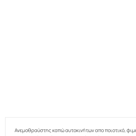
Ανεμοθραύστης καπώ αυτοκινήτων απο ποιοτικό, φιμέ 