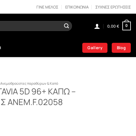
ΓΙΝΕ ΜΕΛΟΣ
ΕΠΙΚΟΙΝΩΝΙΑ
ΣΥΧΝΕΣ ΕΡΩΤΗΣΕΙΣ
0,00
€
0
Gallery
Blog
Η
Ανεμοθραύστες παραθύρων & Καπό
AVIA 5D 96+ ΚΑΠΩ –
 ΑΝΕΜ.F.02058
 ΚΑΠΩ - ΑΝΕΜΟΘΡΑΥΣΤΕΣ ΑΝΕΜ.F.02058 ποσότητα