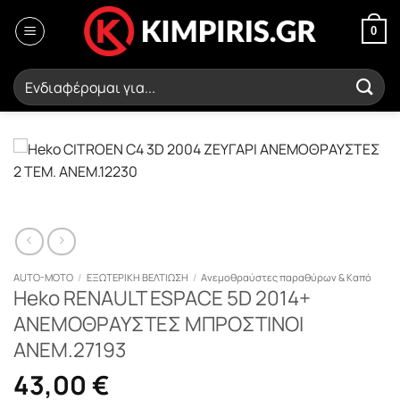
Μετάβαση
στο
0
περιεχόμενο
Αναζήτηση
για:
AUTO-MOTO
/
ΕΞΩΤΕΡΙΚΗ ΒΕΛΤΙΩΣΗ
/
Ανεμοθραύστες παραθύρων & Καπό
Heko RENAULT ESPACE 5D 2014+
ΑΝΕΜΟΘΡΑΥΣΤΕΣ ΜΠΡΟΣΤΙΝΟΙ
ΑΝΕΜ.27193
43,00
€