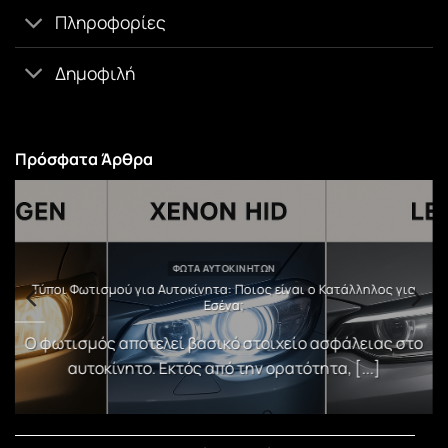
Πληροφορίες
Δημοφιλή
Πρόσφατα Άρθρα
ΦΏΤΑ ΑΥΤΟΚΙΝΉΤΩΝ
υ
Τύποι Φωτισμού για Αυτοκίνητα: Ποιος είναι ο Κατάλληλος για
Εσένα;
)
Ο φωτισμός αποτελεί βασικό στοιχείο ασφάλειας στο
αυτοκίνητο. Εκτός από την ορατότητα, [...]