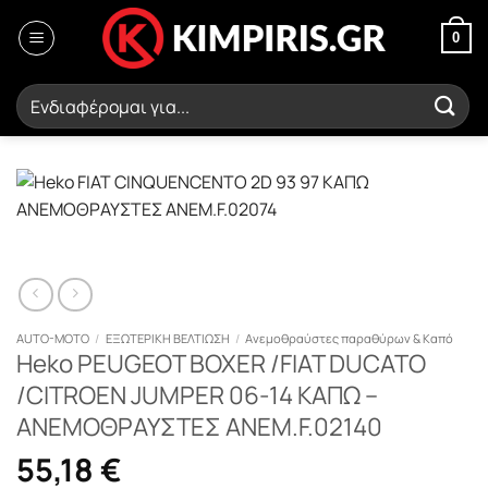
Μετάβαση
στο
0
περιεχόμενο
Αναζήτηση
για:
AUTO-MOTO
/
ΕΞΩΤΕΡΙΚΗ ΒΕΛΤΙΩΣΗ
/
Ανεμοθραύστες παραθύρων & Καπό
Heko PEUGEOT BOXER /FIAT DUCATO
/CITROEN JUMPER 06-14 ΚΑΠΩ –
ΑΝΕΜΟΘΡΑΥΣΤΕΣ ΑΝΕΜ.F.02140
55,18
€