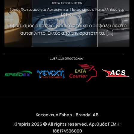
ΦΏΤΑ ΑΥΤΟΚΙΝΉΤΩΝ
υ
Τύποι Φωτισμού για Αυτοκίνητα: Ποιος είναι ο Κατάλληλος για
Εσένα;
)
Ο φωτισμός αποτελεί βασικό στοιχείο ασφάλειας στο
αυτοκίνητο. Εκτός από την ορατότητα, [...]
Ευελιξία αποστολών:
Κατασκευή Eshop - BrandaLAB
Kimpiris 2026 © All rights reserved. Αριθμός ΓΕΜΗ:
188174506000