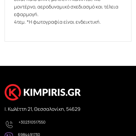
μοντέρνο, αεροδυναμικό σχεδιασμό και τέλεια
εφαρμογή.
4τεμ. *Η φωτογραφία είναι ενδεικτική.
Ι. Κωλέττη 21, Θεσσαλονίκη, 54629
+302310517550
6984491730