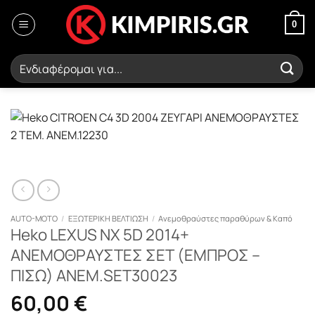
Μετάβαση
στο
0
περιεχόμενο
Αναζήτηση
για:
AUTO-MOTO
/
ΕΞΩΤΕΡΙΚΗ ΒΕΛΤΙΩΣΗ
/
Ανεμοθραύστες παραθύρων & Καπό
Heko LEXUS NX 5D 2014+
ΑΝΕΜΟΘΡΑΥΣΤΕΣ ΣΕΤ (ΕΜΠΡΟΣ –
ΠΙΣΩ) ΑΝΕΜ.SET30023
60,00
€