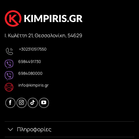
Ι. Κωλέττη 21, Θεσσαλονίκη, 54629
+302310517550
6984491730
6984080000
info@kimpiris.gr
Πληροφορίες