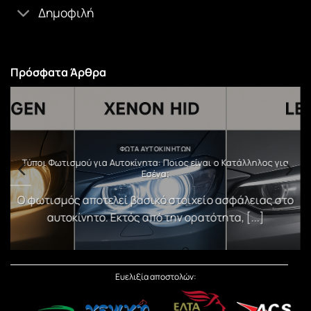
Δημοφιλή
Πρόσφατα Άρθρα
ΦΏΤΑ ΑΥΤΟΚΙΝΉΤΩΝ
υ
Τύποι Φωτισμού για Αυτοκίνητα: Ποιος είναι ο Κατάλληλος για
Εσένα;
)
Ο φωτισμός αποτελεί βασικό στοιχείο ασφάλειας στο
αυτοκίνητο. Εκτός από την ορατότητα, [...]
Ευελιξία αποστολών: