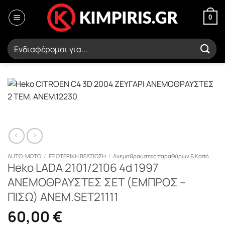
Μετάβαση
στο
0
περιεχόμενο
Αναζήτηση
για:
AUTO-MOTO
/
ΕΞΩΤΕΡΙΚΗ ΒΕΛΤΙΩΣΗ
/
Ανεμοθραύστες παραθύρων & Καπό
Heko LADA 2101/2106 4d 1997
ΑΝΕΜΟΘΡΑΥΣΤΕΣ ΣΕΤ (ΕΜΠΡΟΣ –
ΠΙΣΩ) ΑΝΕΜ.SET21111
60,00
€