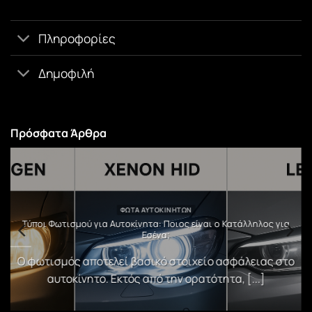
Πληροφορίες
Δημοφιλή
Πρόσφατα Άρθρα
ΦΏΤΑ ΑΥΤΟΚΙΝΉΤΩΝ
υ
Τύποι Φωτισμού για Αυτοκίνητα: Ποιος είναι ο Κατάλληλος για
Εσένα;
)
Ο φωτισμός αποτελεί βασικό στοιχείο ασφάλειας στο
αυτοκίνητο. Εκτός από την ορατότητα, [...]