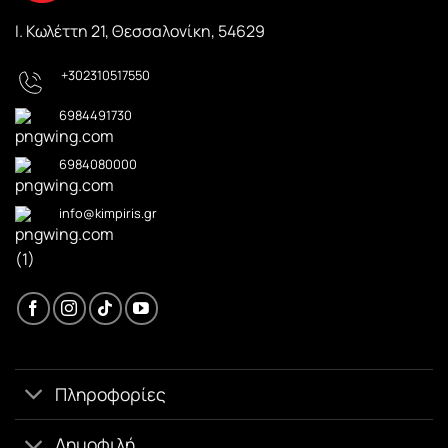
Ι. Κωλέττη 21, Θεσσαλονίκη, 54629
+302310517550
6984491730
6984080000
info@kimpiris.gr
Πληροφορίες
Δημοφιλή